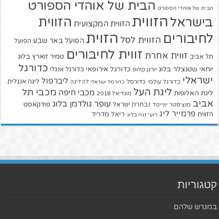
הבית של אוהדי הספורט
הבית של אוהדי הספורט
הזווית
הזווית
בישראל
הזווית המקצועית
הזוית
לחיבורים
הזווית לסל
הפועל באר שבע
הפועל
זווית לחיבורים
זווית אחרת
טמיר זוארץ בלוג
תל אביב
כדורגל
יוחאי שטנצלר בלוג
כדורגל אירופאי
כדורגל אנגלי
יורגן קלופ
ישראלי
ליברפול
ליגה אנגלית
כדורגל עולמי
כדורסל
כדורסל ישראלי
לה ליגה
ליגת העל
מכבי תל
מכבי חיפה
ליגת האלופות
מונדיאל 2018
אביב
עופר גולדמן בלוג
פודקאסט
נבחרת ישראל
מנצ'סטר יונייטד
פרמייר ליג
הזווית
ריאל מדריד
רועי זגה בלוג
קטגוריות
במגרש שלהם