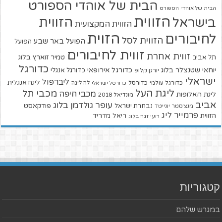
הבית של אוהדי הספורט
הבית של אוהדי הספורט
הזווית
הזווית
בישראל
הזווית המקצועית
הזוית
לחיבורים
הזווית לסל
הפועל באר שבע
הפועל
זווית לחיבורים
זווית אחרת
טמיר זוארץ בלוג
תל אביב
כדורגל
יוחאי שטנצלר בלוג
כדורגל אירופאי
כדורגל אנגלי
יורגן קלופ
ישראלי
ליברפול
ליגה אנגלית
כדורגל עולמי
כדורסל
כדורסל ישראלי
לה ליגה
ליגת העל
מכבי תל
מכבי חיפה
ליגת האלופות
מונדיאל 2018
אביב
עופר גולדמן בלוג
פודקאסט
נבחרת ישראל
מנצ'סטר יונייטד
פרמייר ליג
הזווית
ריאל מדריד
רועי זגה בלוג
קטגוריות
במגרש שלהם