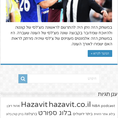
במשחק הזה ניתן היה להתרשם לראשונה מצ'לסי של קונטה
ולהיווכח שמדובר בקבוצה שונה מצ'לסי של העונה שעברה. היו
במשחק הזה אלמנטים מעניינים של צ'לסי שיהיה מרתק לראות
האם ישמרו לאורך העונה.
המשך לקרוא »
ענן תגיות
hazavit.co.il
Hazavit
NBA
podcast
אהוד ריבן
בלוג ספורט
ביתר ירושלים
ברצלונה
בלוג
אתר הזווית
ברק קורן בלוג