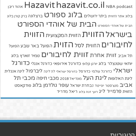
hazavit.co.il
Hazavit
NBA
podcast
אהוד ריבן
בלוג ספורט
ביתר ירושלים
ברצלונה
בלוג
אתר הזווית
ברק קורן בלוג
הבית של אוהדי הספורט
הבית של אוהדי הספורט
הזווית
הזווית
בישראל
הזווית המקצועית
הזוית
לחיבורים
הזווית לסל
הפועל באר שבע
הפועל
זווית לחיבורים
זווית אחרת
טמיר זוארץ בלוג
תל אביב
כדורגל
יוחאי שטנצלר בלוג
כדורגל אירופאי
כדורגל אנגלי
יורגן קלופ
ישראלי
ליברפול
ליגה אנגלית
כדורגל עולמי
כדורסל
כדורסל ישראלי
לה ליגה
ליגת העל
מכבי תל
מכבי חיפה
ליגת האלופות
מונדיאל 2018
אביב
עופר גולדמן בלוג
פודקאסט
נבחרת ישראל
מנצ'סטר יונייטד
פרמייר ליג
הזווית
ריאל מדריד
רועי זגה בלוג
קטגוריות