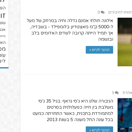
הפו
זווית לחיבורים
0
זו
אילונה חולתי אמנם גדלה וחיה במרחק של מעל
שטנ
ל-5000 ק”מ מאצטדיון בלומפילד - בשבדיה,
אנגל
אך תמיד הייתה קרובה לשדים האדומים בלב
כדור
ובנשמה
האל
מכ
המשך לקרוא »
עופ
ליג
 אחרת
3
הגיבורה שלנו היא ג'סי גראף. בגיל 35 ג'סי
משלבת בין חייה כפעלולנית בסרטים
למתמודדת בתכנית, כאשר התחרתה כמעט
בכל עונה החל מעונה 5 בשנת 2013
המשך לקרוא »