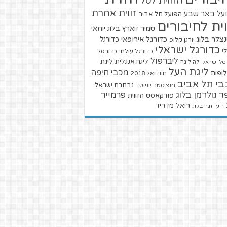
הזווית לסל
זווית אחרת
על באר שבע
הפועל תל אביב
וית לחיבורים
טמיר זוארץ בלוג
יוחאי
צלר בלוג
כדורגל אירופאי
כדורגל
יורגן קלופ
כדורגל ישראלי
י
כדורגל עולמי
כדורסל
ליברפול
ליגת
ליגה אנגלית
סל ישראלי
לה ליגה
ליגת העל
מכבי חיפה
ופות
מונדיאל 2018
בי תל אביב
נבחרת ישראל
מנצ'סטר יונייטד
ר גולדמן בלוג
פרמייר
פודקאסט הזווית
ריאל מדריד
רועי זגה בלוג