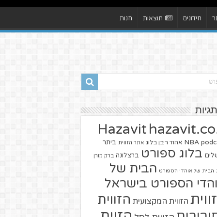
ר
חידונים
תוצאות
חנות
תגיות
hazavit.co.
Hazavit
NBA
podc
ביתר
אהוד ריבן בלוג
אתר הזווית
בלוג ספורט
שלים
ברצלונה
ברק קורן
הבית של
הבית של אוהדי הספורט
הדי הספורט בישראל
ווית
הזווית
הזווית המקצועית
הזוית
יבורים