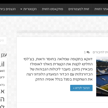
ר הזווית
זווית למצטרפים
פודקאסט הזווית
הקטגוריות
הנצפים ביות
ית לחיבורים
1
ענן 
דווקא בתקופה שמלאה בחוסר ודאות, בצ’לסי
il
החליטו לקנות את הקשרית מאלני לאופולז
מבאיירן מינכן. מעבר ליכולות הגבוהות של
ast
הכדורגלנית עם הכדור המועדון הלונדוני רצה
ירו
את השחקנית בסגל בגלל אופיה החזק
בלוג
המשך לקרוא »
או
הז
לח