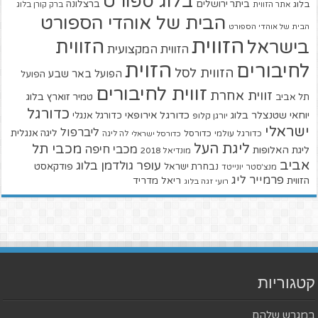
בלוג ספורט
ביתר ירושלים
ברצלונה
בלוג
אתר הזווית
ברק קורן בלוג
הבית של אוהדי הספורט
הבית של אוהדי הספורט
הזווית
הזווית
בישראל
הזווית המקצועית
הזוית
לחיבורים
הזווית לסל
הפועל באר שבע
הפועל
זווית לחיבורים
זווית אחרת
טמיר זוארץ בלוג
תל אביב
כדורגל
יוחאי שטנצלר בלוג
כדורגל אירופאי
כדורגל אנגלי
יורגן קלופ
ישראלי
ליברפול
ליגה אנגלית
כדורגל עולמי
כדורסל
כדורסל ישראלי
לה ליגה
ליגת העל
מכבי תל
מכבי חיפה
ליגת האלופות
מונדיאל 2018
אביב
עופר גולדמן בלוג
פודקאסט
נבחרת ישראל
מנצ'סטר יונייטד
פרמייר ליג
הזווית
ריאל מדריד
רועי זגה בלוג
קטגוריות
במגרש שלהם