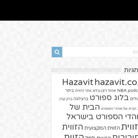
תגיות
hazavit.co.
Hazavit
NBA
podc
ביתר
אהוד ריבן בלוג
אתר הזווית
בלוג ספורט
שלים
ברצלונה
ברק קורן
הבית של
הבית של אוהדי הספורט
הדי הספורט בישראל
ווית
הזווית
הזווית המקצועית
הזוית
יבורים