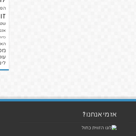
הפו
זו
שטנ
אנגל
כדור
האל
מכ
עופ
ליג
אז מי אנחנו ?