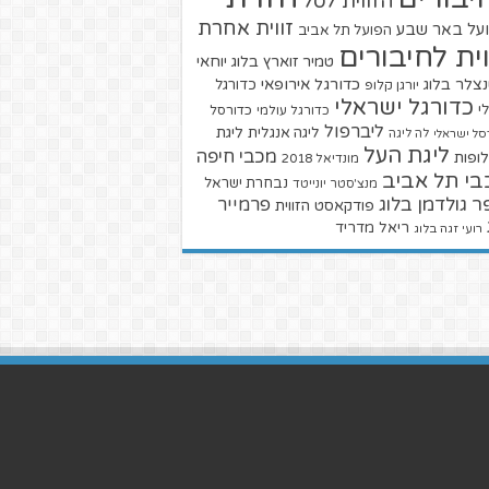
הזווית לסל
זווית אחרת
על באר שבע
הפועל תל אביב
וית לחיבורים
טמיר זוארץ בלוג
יוחאי
צלר בלוג
כדורגל אירופאי
כדורגל
יורגן קלופ
כדורגל ישראלי
י
כדורגל עולמי
כדורסל
ליברפול
ליגת
ליגה אנגלית
סל ישראלי
לה ליגה
ליגת העל
מכבי חיפה
ופות
מונדיאל 2018
בי תל אביב
נבחרת ישראל
מנצ'סטר יונייטד
ר גולדמן בלוג
פרמייר
פודקאסט הזווית
ריאל מדריד
רועי זגה בלוג