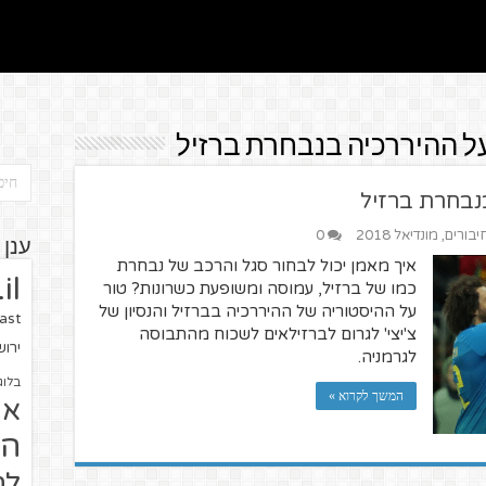
על ההיררכיה בנבחרת ברזיל
נבחרת ברזיל
יבורים
,
מונדיאל 2018
0
ענן 
איך מאמן יכול לבחור סגל והרכב של נבחרת
il
כמו של ברזיל, עמוסה ומשופעת כשרונות? טור
על ההיסטוריה של ההיררכיה בברזיל והנסיון של
ast
צ'יצי' לגרום לברזילאים לשכוח מהתבוסה
ירו
לגרמניה.
בלוג
המשך לקרוא »
או
הז
לח