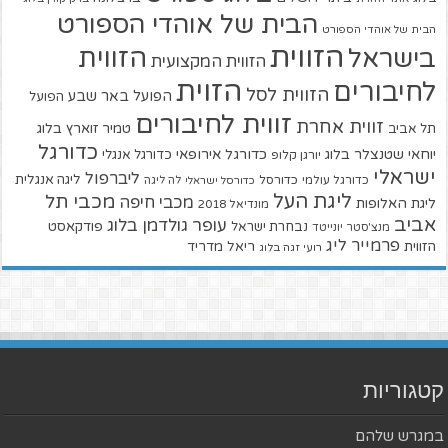
הבית של אוהדי הספורט
הבית של אוהדי הספורט
הזווית
הזווית
בישראל
הזווית המקצועית
הזוית
לחיבורים
הזווית לסל
הפועל באר שבע
הפועל
זווית לחיבורים
זווית אחרת
טמיר זוארץ בלוג
תל אביב
כדורגל
יוחאי שטנצלר בלוג
כדורגל אירופאי
כדורגל אנגלי
יורגן קלופ
ישראלי
ליברפול
ליגה אנגלית
כדורגל עולמי
כדורסל
כדורסל ישראלי
לה ליגה
ליגת העל
מכבי תל
מכבי חיפה
ליגת האלופות
מונדיאל 2018
אביב
עופר גולדמן בלוג
פודקאסט
נבחרת ישראל
מנצ'סטר יונייטד
פרמייר ליג
הזווית
ריאל מדריד
רועי זגה בלוג
קטגוריות
במגרש שלהם