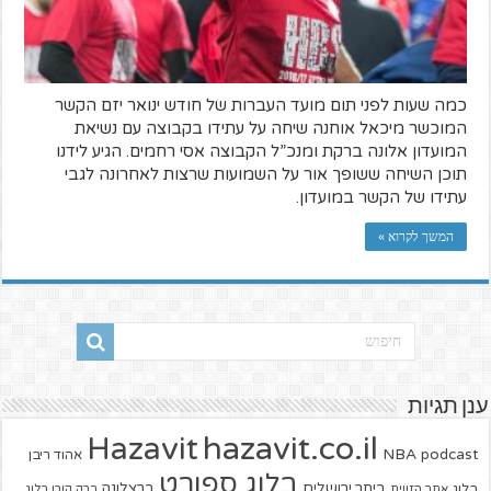
כמה שעות לפני תום מועד העברות של חודש ינואר יזם הקשר
המוכשר מיכאל אוחנה שיחה על עתידו בקבוצה עם נשיאת
המועדון אלונה ברקת ומנכ”ל הקבוצה אסי רחמים. הגיע לידנו
תוכן השיחה ששופך אור על השמועות שרצות לאחרונה לגבי
עתידו של הקשר במועדון.
המשך לקרוא »
ענן תגיות
hazavit.co.il
Hazavit
NBA
podcast
אהוד ריבן
בלוג ספורט
ביתר ירושלים
ברצלונה
בלוג
אתר הזווית
ברק קורן בלוג