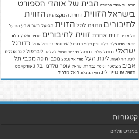
הבית של אוהדי הספורט
הבית של אוהדי הספורט
הזווית
הזווית
בישראל
הזווית המקצועית
הזוית
לחיבורים
הזווית לסל
הפועל באר שבע
הפועל
זווית לחיבורים
זווית אחרת
טמיר זוארץ בלוג
תל אביב
כדורגל
יוחאי שטנצלר בלוג
כדורגל אירופאי
כדורגל אנגלי
יורגן קלופ
ישראלי
ליברפול
ליגה אנגלית
כדורגל עולמי
כדורסל
כדורסל ישראלי
לה ליגה
ליגת העל
מכבי תל
מכבי חיפה
ליגת האלופות
מונדיאל 2018
אביב
עופר גולדמן בלוג
פודקאסט
נבחרת ישראל
מנצ'סטר יונייטד
פרמייר ליג
הזווית
ריאל מדריד
רועי זגה בלוג
קטגוריות
במגרש שלהם