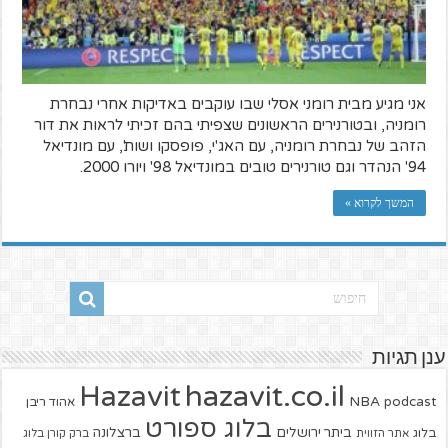
אני מגיע מבית רומני אסלי שבו עוקבים באדיקות אחרי נבחרת
רומניה, ובטורנירים הראשונים שצפיתי בהם זכיתי לראות את דור
הזהב של נבחרת רומניה, עם האג'י, פופסקו ושות', עם מונדיאל
94' הנהדר וגם טורנירים טובים במונדיאל 98' ויורו 2000.
המשך לקרוא »
ענן תגיות
hazavit.co.il
Hazavit
NBA
podcast
אהוד ריבן
בלוג ספורט
ביתר ירושלים
ברצלונה
בלוג
אתר הזווית
ברק קורן בלוג