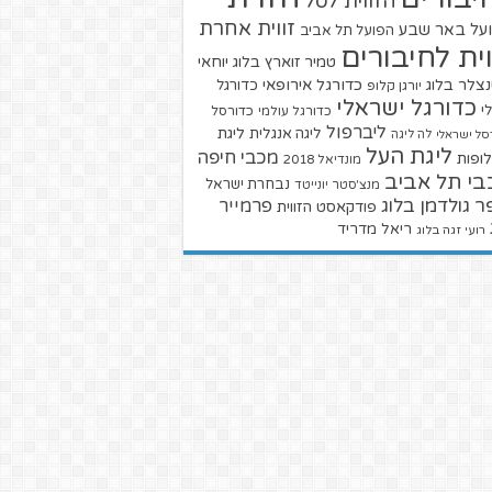
הזווית לסל
זווית אחרת
על באר שבע
הפועל תל אביב
וית לחיבורים
טמיר זוארץ בלוג
יוחאי
צלר בלוג
כדורגל אירופאי
כדורגל
יורגן קלופ
כדורגל ישראלי
י
כדורגל עולמי
כדורסל
ליברפול
ליגת
ליגה אנגלית
סל ישראלי
לה ליגה
ליגת העל
מכבי חיפה
ופות
מונדיאל 2018
בי תל אביב
נבחרת ישראל
מנצ'סטר יונייטד
ר גולדמן בלוג
פרמייר
פודקאסט הזווית
ריאל מדריד
רועי זגה בלוג