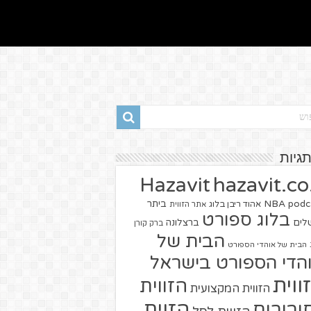
תגיות
hazavit.co.
Hazavit
NBA
podc
ביתר
אהוד ריבן בלוג
אתר הזווית
בלוג ספורט
שלים
ברצלונה
ברק קורן
הבית של
הבית של אוהדי הספורט
הדי הספורט בישראל
ווית
הזווית
הזווית המקצועית
הזוית
יבורים