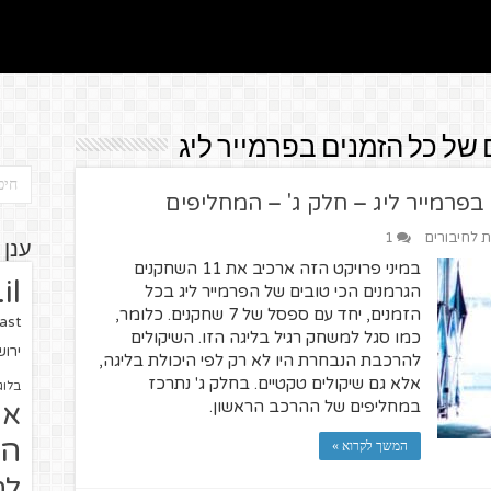
של כל הזמנים בפרמייר ליג
פרמייר ליג – חלק ג' – המחליפים
ת לחיבורים
1
ענן 
במיני פרויקט הזה ארכיב את 11 השחקנים
il
הגרמנים הכי טובים של הפרמייר ליג בכל
הזמנים, יחד עם ספסל של 7 שחקנים. כלומר,
ast
כמו סגל למשחק רגיל בליגה הזו. השיקולים
ירו
להרכבת הנבחרת היו לא רק לפי היכולת בליגה,
אלא גם שיקולים טקטיים. בחלק ג' נתרכז
בלוג
במחליפים של ההרכב הראשון.
או
הז
המשך לקרוא »
לח