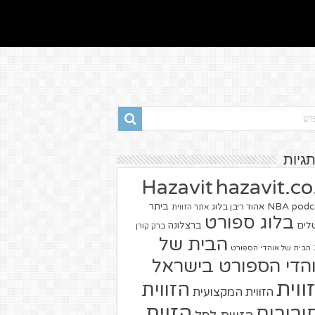
תגיות
hazavit.co.
Hazavit
NBA
podc
ביתר
אהוד ריבן בלוג
אתר הזווית
בלוג ספורט
שלים
ברצלונה
ברק קורן
הבית של
הבית של אוהדי הספורט
הדי הספורט בישראל
ווית
הזווית
הזווית המקצועית
הזוית
יבורים