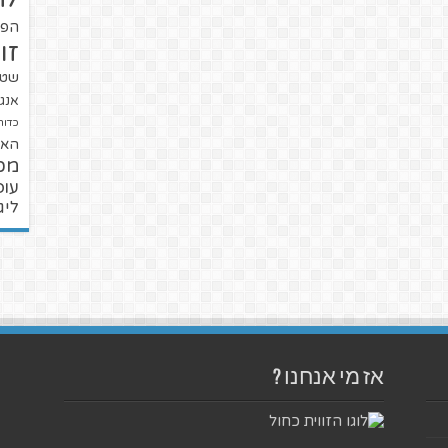
הפו
זו
שטנ
אנגל
כדור
האל
מכ
עופ
ליג
אז מי אנחנו ?