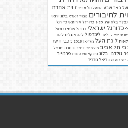
הזווית לסל
זווית אחרת
על באר שבע
הפועל תל אביב
וית לחיבורים
טמיר זוארץ בלוג
יוחאי
צלר בלוג
כדורגל אירופאי
כדורגל
יורגן קלופ
כדורגל ישראלי
י
כדורגל עולמי
כדורסל
ליברפול
ליגת
ליגה אנגלית
סל ישראלי
לה ליגה
ליגת העל
מכבי חיפה
ופות
מונדיאל 2018
בי תל אביב
נבחרת ישראל
מנצ'סטר יונייטד
ר גולדמן בלוג
פרמייר
פודקאסט הזווית
ריאל מדריד
רועי זגה בלוג