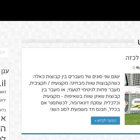
לכזה
0
ענן 
ישנם שני סוגים של מעברים בין קבוצות כאלה:
il
כשהקבוצות שוות מבחינה מקצועית / תקציבית,
מעבר פחות לגיטימי לטעמי, או מעבר בין
ast
קבוצות שאינן שוות בשאיפות - מקצועית
ירו
וכלכלית. עסקת דונארומה, לכשתסגר אם
בכלל, תכנס חד משמעית לסוג השני.
בלוג
או
המשך לקרוא »
הז
לח