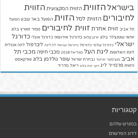
הזווית
הזווית
בישראל
הזווית המקצועית
הזוית
לחיבורים
הזווית לסל
הפועל באר שבע
הפועל
זווית לחיבורים
זווית אחרת
טמיר זוארץ בלוג
תל אביב
כדורגל
יוחאי שטנצלר בלוג
כדורגל אירופאי
כדורגל אנגלי
יורגן קלופ
ישראלי
ליברפול
ליגה אנגלית
כדורגל עולמי
כדורסל
כדורסל ישראלי
לה ליגה
ליגת העל
מכבי תל
מכבי חיפה
ליגת האלופות
מונדיאל 2018
אביב
עופר גולדמן בלוג
פודקאסט
נבחרת ישראל
מנצ'סטר יונייטד
פרמייר ליג
הזווית
ריאל מדריד
רועי זגה בלוג
קטגוריות
במגרש שלהם
דירוג הפרשנים