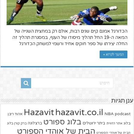
הכדורגל אמנם קיים שנים רבות, אולם רק במחצית השנייה של
המאה ה-19 החל תהליך מיסודו של הענף, במסגרת תהליך זה
החלה יצירתו של ספר חוקים אחיד ורשמי למשחק הכדורגל
המשך לקרוא »
ענן תגיות
hazavit.co.il
Hazavit
NBA
podcast
אהוד ריבן
בלוג ספורט
ביתר ירושלים
ברצלונה
בלוג
אתר הזווית
ברק קורן בלוג
הבית של אוהדי הספורט
הבית של אוהדי הספורט