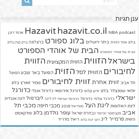
ענן תגיות
hazavit.co.il
Hazavit
NBA
podcast
אהוד ריבן
בלוג ספורט
ביתר ירושלים
ברצלונה
בלוג
אתר הזווית
ברק קורן בלוג
הבית של אוהדי הספורט
הבית של אוהדי הספורט
הזווית
הזווית
בישראל
הזווית המקצועית
הזוית
לחיבורים
הזווית לסל
הפועל באר שבע
הפועל
זווית לחיבורים
זווית אחרת
טמיר זוארץ בלוג
תל אביב
כדורגל
יוחאי שטנצלר בלוג
כדורגל אירופאי
כדורגל אנגלי
יורגן קלופ
ישראלי
ליברפול
ליגה אנגלית
כדורגל עולמי
כדורסל
כדורסל ישראלי
לה ליגה
ליגת העל
מכבי תל
מכבי חיפה
ליגת האלופות
מונדיאל 2018
אביב
עופר גולדמן בלוג
פודקאסט
נבחרת ישראל
מנצ'סטר יונייטד
פרמייר ליג
הזווית
ריאל מדריד
רועי זגה בלוג