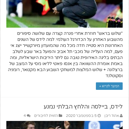
"שלוש בראש" חוזרת אחרי פגרה קצרה עם שלושה סיפורים
מהשבוע האחרון על הכדורגל העולמי: למה לידס של השנים
האחרונות היא סטייה חדה מכל מה שהמועדון מיורקשייר ייצג אי
פעם, למה העלייה של מכבי תל אביב והפועל באר שבע לשלב
הבתים בליגה האירופית טובה גם ליתר היריבות הישראליות, ומה
באמת אומרת ההשוואה בין אנסו פאטי לליאו מסי על המצב של
ברצלונה + שלוש המלצות למשחקי השבוע הבא מקטאר, רומניה
וסקוטלנד
המשך לקרוא »
לידס, ביילסה והלחץ הבלתי נמנע
אהוד ריבן
5 בספטמבר 2020
הזווית לחיבורים
4