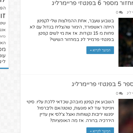
פנטזי פריימרליג
הפו
ליג
0
זו
בשבוע שעבר, אחת ההמלצות שלי לקפטן
שטנ
הייתה ראשפורד, הימור שהצליח בגדול עם לא
אנגל
פחות מ 15 נקודות. אז את מי לשים קפטן
כדור
בפנטזי פרמייר ליג במחזור השישי?
האל
מכ
המשך לקרוא »
עופ
ליג
ימרליג
ליג
0
השבוע אין קפטן מובהק שכדאי ללכת עליו. סיטי
ויונייטד עוד לא פוגעות, טוטנהאם וליברפול
יפגשו יריבות קשוחות ואצל צ'לסי אין עדיין
היררכיה ברורה. אז מה האופציות?
המשך לקרוא »