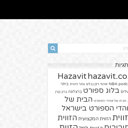
תגיות
hazavit.co.
Hazavit
NBA
podc
ביתר
אהוד ריבן בלוג
אתר הזווית
בלוג ספורט
שלים
ברצלונה
ברק קורן
הבית של
הבית של אוהדי הספורט
הדי הספורט בישראל
ווית
הזווית
הזווית המקצועית
הזוית
יבורים