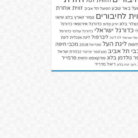
הזווית לסל
זווית אחרת
על באר שבע
הפועל תל אביב
וית לחיבורים
טמיר זוארץ בלוג
יוחאי
צלר בלוג
כדורגל אירופאי
כדורגל
יורגן קלופ
כדורגל ישראלי
י
כדורגל עולמי
כדורסל
ליברפול
ליגת
ליגה אנגלית
סל ישראלי
לה ליגה
ליגת העל
מכבי חיפה
ופות
מונדיאל 2018
בי תל אביב
נבחרת ישראל
מנצ'סטר יונייטד
ר גולדמן בלוג
פרמייר
פודקאסט הזווית
ריאל מדריד
רועי זגה בלוג