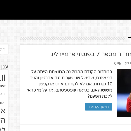
פנטזי פרמיירליג
ליג
0
ענן 
במחזור הקודם ההמלצה המנצחת הייתה על
il
דני אינגס, שבישל שני שערים נגד אברטון והניב
10 נקודות. אם לא לקחתם אותו או קפטן
ast
מטוטנהאם, כנראה שפספסתם. אז על מי כדאי
ירו
ללכת הפעם?
בלוג
המשך לקרוא »
או
הז
לח