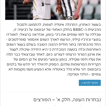
בעשור האחרון, התרגלה איטליה לצפות, להתמוגג ולסבול
מרביעיית ה-BBBC בחלק האחורי של יובנטוס. על רביעייה זו,
שכללה עד לפני שנתיים את ג'יג'י בופון, אנדראה ברצאלי, לאונרדו
בונוצ'י וג'ורג'יו קייליני, הורעפו לאורך השנים אינספור סופרלטיבים -
החל מהכתרתה בתור חוליית ההגנה הטובה בעולם בעשר השנים
האחרונות וכלה בטענה המבדרת כי היא היחידה שיכולה לעצור
את ארגון הטרור הרצחני דעא"ש. כיום, לאחר שברצאלי כבר תלה
את נעליו ולפני שקייליני, בופון ובונוצ'י מגיעים אל קו הסיום של
הקריירות המרשימות שלהם, הספיק להיוולד דור חדש של בלמים
ביובנטוס. דור שלא נולד באיטליה אלא הפציע משני מקומות לא
צפויים - הולנד וטורקיה.
המשך לקרוא »
נבחרות העונה, חלק א' – הפורצים