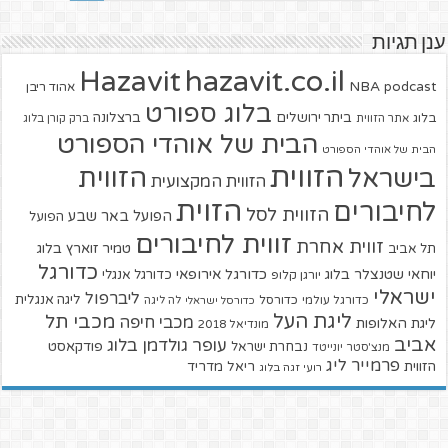
ענן תגיות
hazavit.co.il
Hazavit
NBA
podcast
אהוד ריבן
בלוג ספורט
ביתר ירושלים
ברצלונה
בלוג
אתר הזווית
ברק קורן בלוג
הבית של אוהדי הספורט
הבית של אוהדי הספורט
הזווית
הזווית
בישראל
הזווית המקצועית
הזוית
לחיבורים
הזווית לסל
הפועל באר שבע
הפועל
זווית לחיבורים
זווית אחרת
טמיר זוארץ בלוג
תל אביב
כדורגל
יוחאי שטנצלר בלוג
כדורגל אירופאי
כדורגל אנגלי
יורגן קלופ
ישראלי
ליברפול
ליגה אנגלית
כדורגל עולמי
כדורסל
כדורסל ישראלי
לה ליגה
ליגת העל
מכבי תל
מכבי חיפה
ליגת האלופות
מונדיאל 2018
אביב
עופר גולדמן בלוג
פודקאסט
נבחרת ישראל
מנצ'סטר יונייטד
פרמייר ליג
הזווית
ריאל מדריד
רועי זגה בלוג