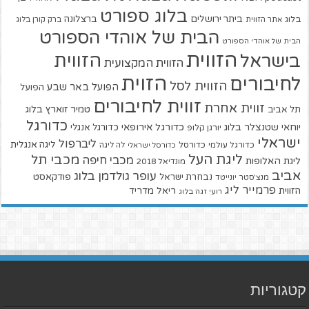
בלוג ספורט
ביתר ירושלים
ברצלונה
בלוג
אתר הזווית
ברק קורן בלוג
הבית של אוהדי הספורט
הבית של אוהדי הספורט
הזווית
הזווית
בישראל
הזווית המקצועית
הזוית
לחיבורים
הזווית לסל
הפועל באר שבע
הפועל
זווית לחיבורים
זווית אחרת
טמיר זוארץ בלוג
תל אביב
כדורגל
יוחאי שטנצלר בלוג
כדורגל אירופאי
כדורגל אנגלי
יורגן קלופ
ישראלי
ליברפול
ליגה אנגלית
כדורגל עולמי
כדורסל
כדורסל ישראלי
לה ליגה
ליגת העל
מכבי תל
מכבי חיפה
ליגת האלופות
מונדיאל 2018
אביב
עופר גולדמן בלוג
פודקאסט
נבחרת ישראל
מנצ'סטר יונייטד
פרמייר ליג
הזווית
ריאל מדריד
רועי זגה בלוג
קטגוריות