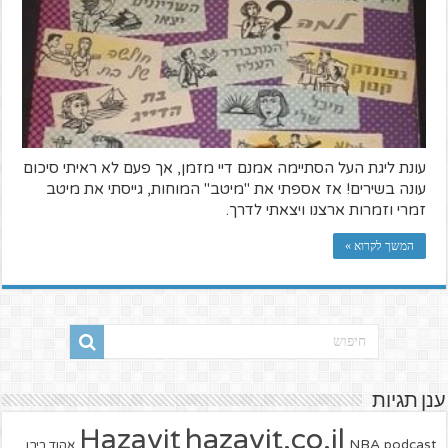
עונת ליגת העל הסתיימה אמנם דיי מזמן, אך פעם לא ראיתי סיכום
עונה בשירים! אז אספתי את "מיטב" המוחות, גייסתי את מיטב
זמרי וזמרות ארצנו ויצאתי לדרך.
המשך לקרוא »
ענן תגיות
hazavit.co.il
Hazavit
NBA
podcast
אהוד ריבן