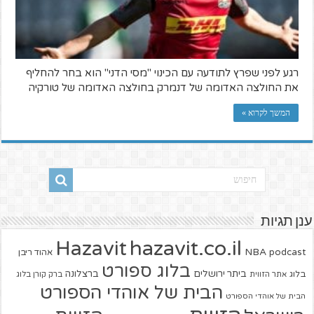
רגע לפני שפרץ לתודעה עם הכינוי "מסי הדני" הוא בחר להחליף
את החולצה האדומה של דנמרק בחולצה האדומה של טורקיה
המשך לקרוא »
ענן תגיות
hazavit.co.il
Hazavit
NBA
podcast
אהוד ריבן
בלוג ספורט
ביתר ירושלים
ברצלונה
בלוג
אתר הזווית
ברק קורן בלוג
הבית של אוהדי הספורט
הבית של אוהדי הספורט