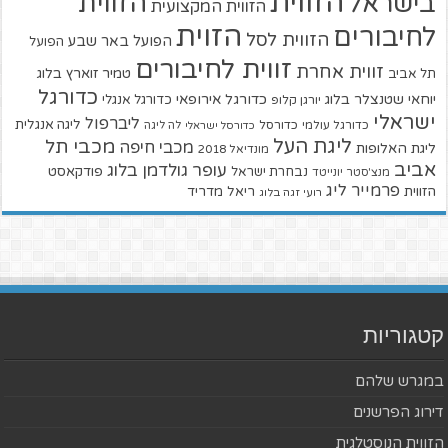
הזווית
הזווית
בישראל
הזווית המקצועית
הזוית
לחיבורים
הזווית לסל
הפועל באר שבע
הפועל
זווית לחיבורים
זווית אחרת
טמיר זוארץ בלוג
תל אביב
כדורגל
יוחאי שטנצלר בלוג
כדורגל אירופאי
כדורגל אנגלי
יורגן קלופ
ישראלי
ליברפול
ליגה אנגלית
כדורגל עולמי
כדורסל
כדורסל ישראלי
לה ליגה
ליגת העל
מכבי תל
מכבי חיפה
ליגת האלופות
מונדיאל 2018
אביב
עופר גולדמן בלוג
פודקאסט
נבחרת ישראל
מנצ'סטר יונייטד
פרמייר ליג
הזווית
ריאל מדריד
רועי זגה בלוג
קטגוריות
במגרש שלהם
דירוג הפרשנים
הזווית הנוסטלגית