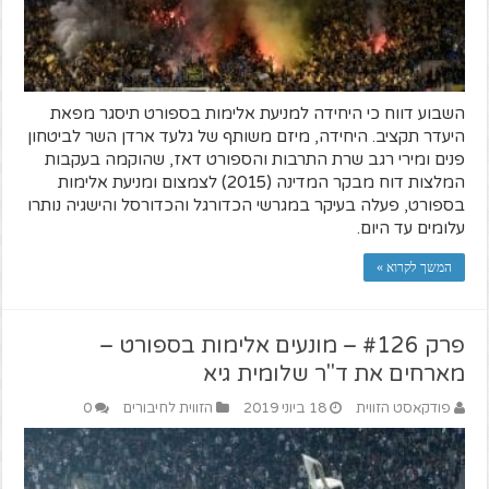
השבוע דווח כי היחידה למניעת אלימות בספורט תיסגר מפאת
היעדר תקציב. היחידה, מיזם משותף של גלעד ארדן השר לביטחון
פנים ומירי רגב שרת התרבות והספורט דאז, שהוקמה בעקבות
המלצות דוח מבקר המדינה (2015) לצמצום ומניעת אלימות
בספורט, פעלה בעיקר במגרשי הכדורגל והכדורסל והישגיה נותרו
עלומים עד היום.
המשך לקרוא »
פרק #126 – מונעים אלימות בספורט –
מארחים את ד"ר שלומית גיא
פודקאסט הזווית
18 ביוני 2019
הזווית לחיבורים
0