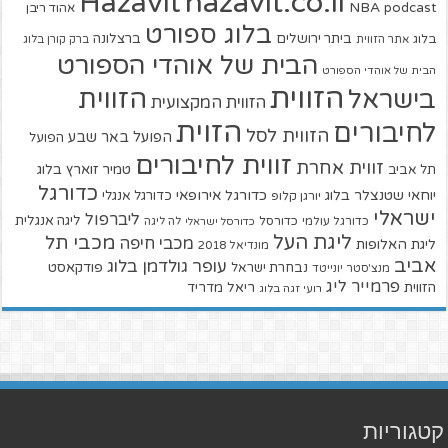
hazavit.co.il
Hazavit
NBA
podcast
אהוד ריבן
בלוג ספורט
ביתר ירושלים
ברצלונה
בלוג
אתר הזווית
ברק קורן בלוג
הבית של אוהדי הספורט
הבית של אוהדי הספורט
הזווית
הזווית
בישראל
הזווית המקצועית
הזוית
לחיבורים
הזווית לסל
הפועל באר שבע
הפועל
זווית לחיבורים
זווית אחרת
טמיר זוארץ בלוג
תל אביב
כדורגל
יוחאי שטנצלר בלוג
כדורגל אירופאי
כדורגל אנגלי
יורגן קלופ
ישראלי
ליברפול
ליגה אנגלית
כדורגל עולמי
כדורסל
כדורסל ישראלי
לה ליגה
ליגת העל
מכבי תל
מכבי חיפה
ליגת האלופות
מונדיאל 2018
אביב
עופר גולדמן בלוג
פודקאסט
נבחרת ישראל
מנצ'סטר יונייטד
פרמייר ליג
הזווית
ריאל מדריד
רועי זגה בלוג
קטגוריות