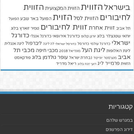
הזווית
הזווית
בישראל
הזווית המקצועית
הזוית
לחיבורים
הזווית לסל
הפועל באר שבע
הפועל
זווית לחיבורים
זווית אחרת
טמיר זוארץ בלוג
תל אביב
כדורגל
יוחאי שטנצלר בלוג
כדורגל אירופאי
כדורגל אנגלי
יורגן קלופ
ישראלי
ליברפול
ליגה אנגלית
כדורגל עולמי
כדורסל
כדורסל ישראלי
לה ליגה
ליגת העל
מכבי תל
מכבי חיפה
ליגת האלופות
מונדיאל 2018
אביב
עופר גולדמן בלוג
פודקאסט
נבחרת ישראל
מנצ'סטר יונייטד
פרמייר ליג
הזווית
ריאל מדריד
רועי זגה בלוג
קטגוריות
במגרש שלהם
דירוג הפרשנים