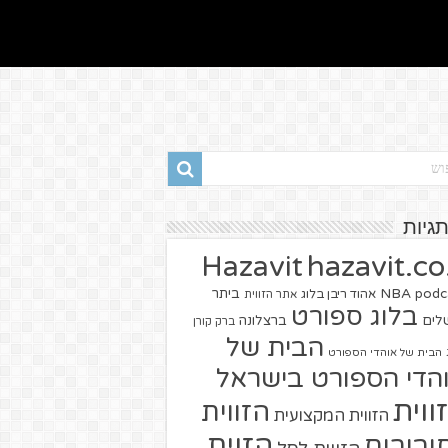
תגיות
hazavit.co.
Hazavit
NBA
podc
ביתר
אהוד ריבן בלוג
אתר הזווית
בלוג ספורט
שלים
ברצלונה
ברק קורן
הבית של
הבית של אוהדי הספורט
הדי הספורט בישראל
ווית
הזווית
הזווית המקצועית
הזוית
יבורים