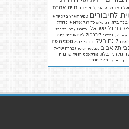
הזווית לסל
זווית אחרת
על באר שבע
הפועל תל אביב
וית לחיבורים
טמיר זוארץ בלוג
יוחאי
צלר בלוג
כדורגל אירופאי
כדורגל
יורגן קלופ
כדורגל ישראלי
י
כדורגל עולמי
כדורסל
ליברפול
ליגת
ליגה אנגלית
סל ישראלי
לה ליגה
ליגת העל
מכבי חיפה
ופות
מונדיאל 2018
בי תל אביב
נבחרת ישראל
מנצ'סטר יונייטד
ר גולדמן בלוג
פרמייר
פודקאסט הזווית
ריאל מדריד
רועי זגה בלוג