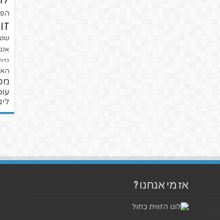
הפו
זו
שטנ
אנגל
כדור
האל
מכ
עופ
ליג
אז מי אנחנו ?