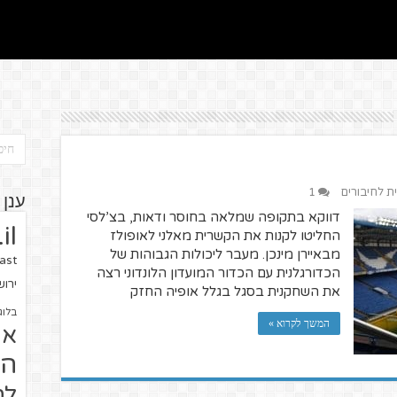
ית לחיבורים
1
ענן 
דווקא בתקופה שמלאה בחוסר ודאות, בצ’לסי
il
החליטו לקנות את הקשרית מאלני לאופולז
מבאיירן מינכן. מעבר ליכולות הגבוהות של
ast
הכדורגלנית עם הכדור המועדון הלונדוני רצה
ירו
את השחקנית בסגל בגלל אופיה החזק
בלוג
המשך לקרוא »
או
הז
לח