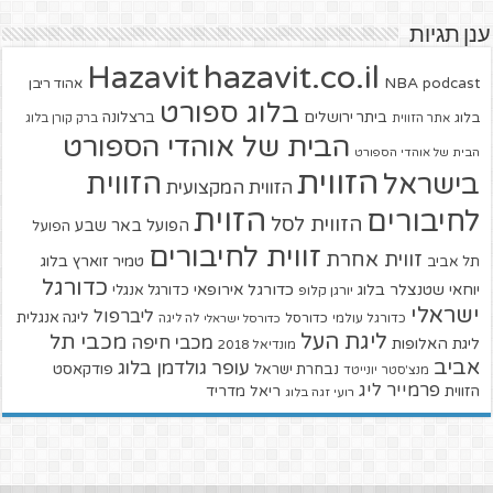
ענן תגיות
hazavit.co.il
Hazavit
NBA
podcast
אהוד ריבן
בלוג ספורט
ביתר ירושלים
ברצלונה
בלוג
אתר הזווית
ברק קורן בלוג
הבית של אוהדי הספורט
הבית של אוהדי הספורט
הזווית
הזווית
בישראל
הזווית המקצועית
הזוית
לחיבורים
הזווית לסל
הפועל באר שבע
הפועל
זווית לחיבורים
זווית אחרת
טמיר זוארץ בלוג
תל אביב
כדורגל
יוחאי שטנצלר בלוג
כדורגל אירופאי
כדורגל אנגלי
יורגן קלופ
ישראלי
ליברפול
ליגה אנגלית
כדורגל עולמי
כדורסל
כדורסל ישראלי
לה ליגה
ליגת העל
מכבי תל
מכבי חיפה
ליגת האלופות
מונדיאל 2018
אביב
עופר גולדמן בלוג
פודקאסט
נבחרת ישראל
מנצ'סטר יונייטד
פרמייר ליג
הזווית
ריאל מדריד
רועי זגה בלוג