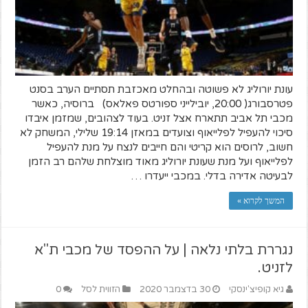
עונת יורוליג לא פשוטה ובהחלט מאכזבת תסתיים הערב בסנט
פטרסבורג( 20:00, יובילייני ספורטס פאלאס) ברוסיה, כאשר
מכבי תל אביב תתארח אצל זניט. בעוד לצהובים, שמזמן איבדו
סיכוי להעפיל לפלייאוף וצועדים במאזן 19:14 שלילי, המשחק לא
חשוב, לרוסים הוא קריטי והם חייבים לנצח על מנת להעפיל
לפלייאוף ועל מנת שעונת יורוליג מאוד מוצלחת שלהם רב הזמן
לבעיטה אדירה בדלי. במכבי ייעדרו …
המשך לקרוא »
נגררת בלתי נלאה | על ההפסד של מכבי ת"א
לזניט.
גיא קופיצ'ינסקי
30 בדצמבר 2020
הזווית לסל
0