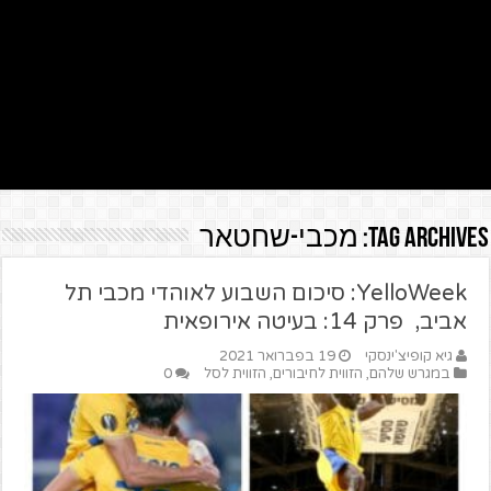
Tag Archives:
מכבי-שחטאר
YelloWeek: סיכום השבוע לאוהדי מכבי תל
אביב, פרק 14: בעיטה אירופאית
גיא קופיצ'ינסקי
19 בפברואר 2021
במגרש שלהם
,
הזווית לחיבורים
,
הזווית לסל
0