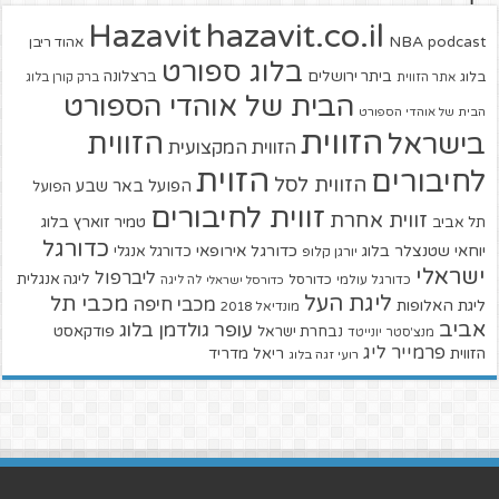
hazavit.co.il
Hazavit
NBA
podcast
אהוד ריבן
בלוג ספורט
ביתר ירושלים
ברצלונה
בלוג
אתר הזווית
ברק קורן בלוג
הבית של אוהדי הספורט
הבית של אוהדי הספורט
הזווית
הזווית
בישראל
הזווית המקצועית
הזוית
לחיבורים
הזווית לסל
הפועל באר שבע
הפועל
זווית לחיבורים
זווית אחרת
טמיר זוארץ בלוג
תל אביב
כדורגל
יוחאי שטנצלר בלוג
כדורגל אירופאי
כדורגל אנגלי
יורגן קלופ
ישראלי
ליברפול
ליגה אנגלית
כדורגל עולמי
כדורסל
כדורסל ישראלי
לה ליגה
ליגת העל
מכבי תל
מכבי חיפה
ליגת האלופות
מונדיאל 2018
אביב
עופר גולדמן בלוג
פודקאסט
נבחרת ישראל
מנצ'סטר יונייטד
פרמייר ליג
הזווית
ריאל מדריד
רועי זגה בלוג