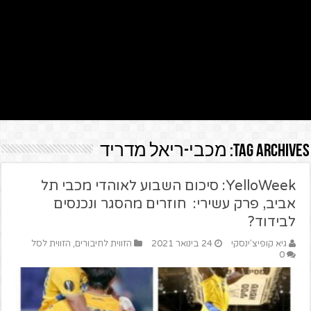
Tag Archives:
מכבי-ריאל מדריד
YelloWeek: סיכום השבוע לאוהדי מכבי תל
אביב, פרק עשירי: חוזרים מהסגר ונכנסים
לבידוד?
גיא קופיצ'ינסקי
24 בינואר 2021
הזווית לחיבורים
,
הזווית לסל
0