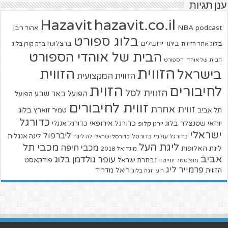
ענן תגיות
hazavit.co.il
Hazavit
NBA
podcast
אהוד ריבן
בלוג ספורט
ביתר ירושלים
ברצלונה
בלוג
אתר הזווית
ברק קורן בלוג
הבית של אוהדי הספורט
הבית של אוהדי הספורט
הזווית
הזווית
בישראל
הזווית המקצועית
הזוית
לחיבורים
הזווית לסל
הפועל באר שבע
הפועל
זווית לחיבורים
זווית אחרת
טמיר זוארץ בלוג
תל אביב
כדורגל
יוחאי שטנצלר בלוג
כדורגל אירופאי
כדורגל אנגלי
יורגן קלופ
ישראלי
ליברפול
ליגה אנגלית
כדורגל עולמי
כדורסל
כדורסל ישראלי
לה ליגה
ליגת העל
מכבי תל
מכבי חיפה
ליגת האלופות
מונדיאל 2018
אביב
עופר גולדמן בלוג
פודקאסט
נבחרת ישראל
מנצ'סטר יונייטד
פרמייר ליג
הזווית
ריאל מדריד
רועי זגה בלוג