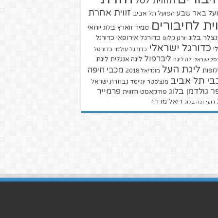
הזווית לסל
זווית אחרת
על באר שבע
הפועל תל אביב
וית לחיבורים
טמיר זוארץ בלוג
יוחאי
צלר בלוג
כדורגל אירופאי
כדורגל
יורגן קלופ
כדורגל ישראלי
י
כדורגל עולמי
כדורסל
ליברפול
ליגת
ליגה אנגלית
סל ישראלי
לה ליגה
ליגת העל
מכבי חיפה
ופות
מונדיאל 2018
בי תל אביב
נבחרת ישראל
מנצ'סטר יונייטד
ר גולדמן בלוג
פרמייר
פודקאסט הזווית
ריאל מדריד
רועי זגה בלוג