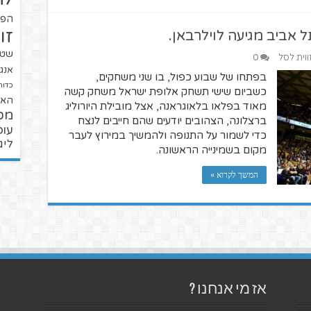
הפו
זו
 אביב מגיעה לוילרבאן.
שטנ
ווית לסל
0
אנגל
בפתחו של שבוע כפול, בו שני משחקים,
כדור
כשביום שישי תשחק אלופת ישראל משחק קשה
האל
מאוד בפלאו בלאוגראנה, אצל מובילת היורוליג
מכ
ברצלונה, הצהובים יודעים שהם חייבים לנצח
עופ
כדי לשמור על התנופה ולהמשיך במירוץ לעבר
ליג
מקום בשמינייה הראשונה.
המשך לקרוא »
אז מי אנחנו ?