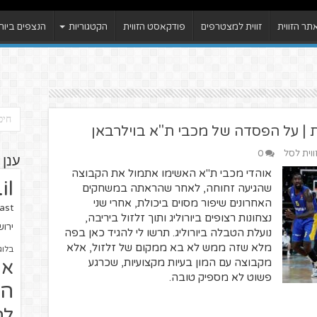
ר הזווית
זווית למצטרפים
פודקאסט הזווית
הקטגוריות
הנצפים ביות
לת | על הפסדה של מכבי ת"א בוילרבאן
ווית לסל
0
ענן 
אוהדי מכבי ת"א האשימו אתמול את הקבוצה
il
שהגיעה זחוחה, לאחר שהראתה במשחקים
האחרונים שיפור מסוים ביכולת, אחרי שני
ast
נצחונות רצופים ביורוליג ותוך זלזול ביריבה,
ירו
נועלת הטבלה ביורוליג. תרשו לי להגיד כאן בפה
מלא שזה ממש לא בא ממקום של זלזול, אלא
בלוג
מקבוצה עם המון בעיות מקצועיות, שכרגע
או
פשוט לא מספיק טובה.
הז
לח