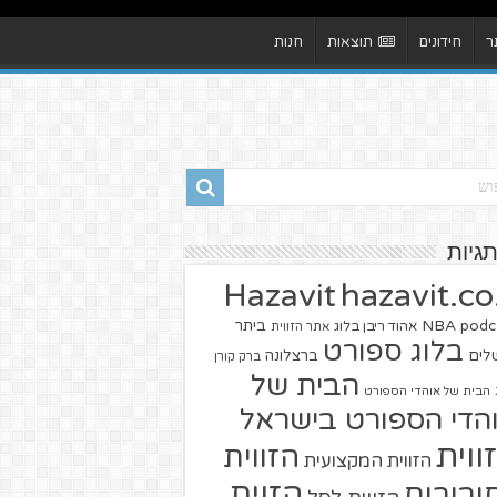
ר
חידונים
תוצאות
חנות
תגיות
hazavit.co.
Hazavit
NBA
podc
ביתר
אהוד ריבן בלוג
אתר הזווית
בלוג ספורט
שלים
ברצלונה
ברק קורן
הבית של
הבית של אוהדי הספורט
הדי הספורט בישראל
ווית
הזווית
הזווית המקצועית
הזוית
יבורים