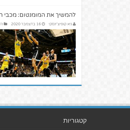
להמשיך את המומנטום: מכבי תל
גיא קופיצ'ינסקי
16 בדצמבר 2020
הז
קטגוריות