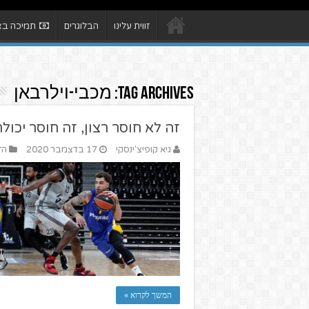
זווית עלינו
הבלוגרים
תמיכה באת
Tag Archives:
מכבי-וילרבאן
זה לא חוסר רצון, זה חוסר יכו
גיא קופיצ'ינסקי
17 בדצמבר 2020
הז
המשך לקרוא »