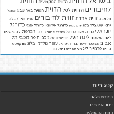
הזווית
הזווית
בישראל
הזווית המקצועית
הזוית
לחיבורים
הזווית לסל
הפועל באר שבע
הפועל
זווית לחיבורים
זווית אחרת
טמיר זוארץ בלוג
תל אביב
כדורגל
יוחאי שטנצלר בלוג
כדורגל אירופאי
כדורגל אנגלי
יורגן קלופ
ישראלי
ליברפול
ליגה אנגלית
כדורגל עולמי
כדורסל
כדורסל ישראלי
לה ליגה
ליגת העל
מכבי תל
מכבי חיפה
ליגת האלופות
מונדיאל 2018
אביב
עופר גולדמן בלוג
פודקאסט
נבחרת ישראל
מנצ'סטר יונייטד
פרמייר ליג
הזווית
ריאל מדריד
רועי זגה בלוג
קטגוריות
במגרש שלהם
דירוג הפרשנים
הזווית הנוסטלגית