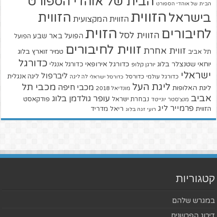
הבית של אוהדי הספורט
הבית של אוהדי הספורט
הזווית
הזווית
בישראל
הזווית המקצועית
הזוית
לחיבורים
הזווית לסל
הפועל באר שבע
הפועל
זווית לחיבורים
זווית אחרת
טמיר זוארץ בלוג
תל אביב
כדורגל
יוחאי שטנצלר בלוג
כדורגל אירופאי
כדורגל אנגלי
יורגן קלופ
ישראלי
ליברפול
ליגה אנגלית
כדורגל עולמי
כדורסל
כדורסל ישראלי
לה ליגה
ליגת העל
מכבי תל
מכבי חיפה
ליגת האלופות
מונדיאל 2018
אביב
עופר גולדמן בלוג
פודקאסט
נבחרת ישראל
מנצ'סטר יונייטד
פרמייר ליג
הזווית
ריאל מדריד
רועי זגה בלוג
קטגוריות
במגרש שלהם
דירוג הפרשנים