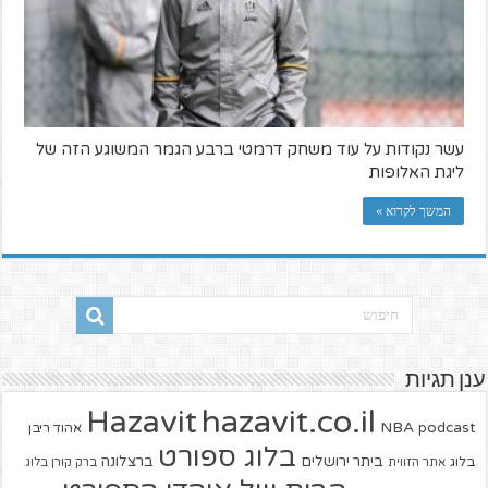
עשר נקודות על עוד משחק דרמטי ברבע הגמר המשוגע הזה של
ליגת האלופות
המשך לקרוא »
ענן תגיות
hazavit.co.il
Hazavit
NBA
podcast
אהוד ריבן
בלוג ספורט
ביתר ירושלים
ברצלונה
בלוג
אתר הזווית
ברק קורן בלוג