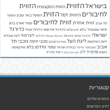
הזווית
הזווית
בישראל
הזווית המקצועית
הזוית
לחיבורים
הזווית לסל
הפועל באר שבע
הפועל
זווית לחיבורים
זווית אחרת
טמיר זוארץ בלוג
תל אביב
כדורגל
יוחאי שטנצלר בלוג
כדורגל אירופאי
כדורגל אנגלי
יורגן קלופ
ישראלי
ליברפול
ליגה אנגלית
כדורגל עולמי
כדורסל
כדורסל ישראלי
לה ליגה
ליגת העל
מכבי תל
מכבי חיפה
ליגת האלופות
מונדיאל 2018
אביב
עופר גולדמן בלוג
פודקאסט
נבחרת ישראל
מנצ'סטר יונייטד
פרמייר ליג
הזווית
ריאל מדריד
רועי זגה בלוג
קטגוריות
במגרש שלהם
דירוג הפרשנים