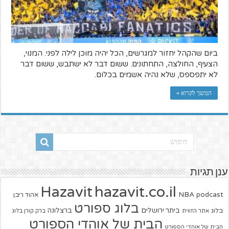
ביום שהקהל יחזור למגרשים, הכל יהיה מוכן לילה לפני. המנוי,
הצעיף, החולצה, התחתונים. ששום דבר לא ישתבש, ששום דבר
לא יתפספס, שלא נהיה אשמים בכלום.
המשך לקרוא »
ענן תגיות
hazavit.co.il
Hazavit
NBA
podcast
אהוד ריבן
בלוג ספורט
ביתר ירושלים
ברצלונה
בלוג
אתר הזווית
ברק קורן בלוג
הבית של אוהדי הספורט
הבית של אוהדי הספורט