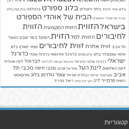
NBA
podcast
אהוד ריבן
בלוג ספורט
ביתר ירושלים
ברצלונה
בלוג
אתר הזווית
ברק קורן בלוג
הבית של אוהדי הספורט
הבית של אוהדי הספורט
הזווית
הזווית
בישראל
הזווית המקצועית
הזוית
לחיבורים
הזווית לסל
הפועל באר שבע
הפועל
זווית לחיבורים
זווית אחרת
טמיר זוארץ בלוג
תל אביב
כדורגל
יוחאי שטנצלר בלוג
כדורגל אירופאי
כדורגל אנגלי
יורגן קלופ
ישראלי
ליברפול
ליגה אנגלית
כדורגל עולמי
כדורסל
כדורסל ישראלי
לה ליגה
ליגת העל
מכבי תל
מכבי חיפה
ליגת האלופות
מונדיאל 2018
אביב
עופר גולדמן בלוג
פודקאסט
נבחרת ישראל
מנצ'סטר יונייטד
פרמייר ליג
הזווית
ריאל מדריד
רועי זגה בלוג
קטגוריות