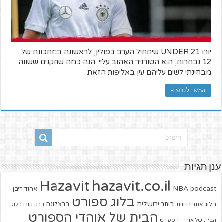
יורו UNDER 21 שיתחיל הערב בפולין, לראשונה במתכונת של
12 נבחרות, הוא הטורניר האהוב עליי. הנה כמה שחקנים ששווה
מבחינתי לשים עליהם עין באליפות הזאת
המשך לקרוא »
ענן תגיות
hazavit.co.il
Hazavit
NBA
podcast
אהוד ריבן
בלוג ספורט
ביתר ירושלים
ברצלונה
בלוג
אתר הזווית
ברק קורן בלוג
הבית של אוהדי הספורט
הבית של אוהדי הספורט