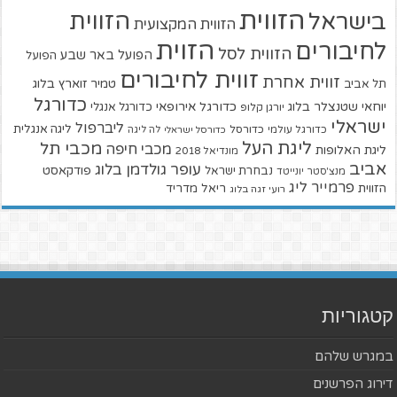
הזווית
הזווית
בישראל
הזווית המקצועית
הזוית
לחיבורים
הזווית לסל
הפועל באר שבע
הפועל
זווית לחיבורים
זווית אחרת
טמיר זוארץ בלוג
תל אביב
כדורגל
יוחאי שטנצלר בלוג
כדורגל אירופאי
כדורגל אנגלי
יורגן קלופ
ישראלי
ליברפול
ליגה אנגלית
כדורגל עולמי
כדורסל
כדורסל ישראלי
לה ליגה
ליגת העל
מכבי תל
מכבי חיפה
ליגת האלופות
מונדיאל 2018
אביב
עופר גולדמן בלוג
פודקאסט
נבחרת ישראל
מנצ'סטר יונייטד
פרמייר ליג
הזווית
ריאל מדריד
רועי זגה בלוג
קטגוריות
במגרש שלהם
דירוג הפרשנים