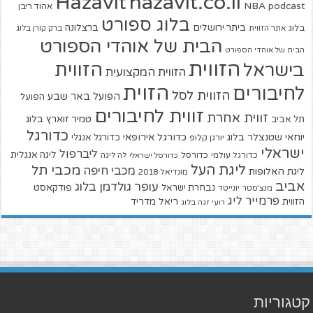
hazavit.co.il
Hazavit
NBA
podcast
אהוד ריבן
בלוג ספורט
ביתר ירושלים
ברצלונה
בלוג
אתר הזווית
ברק קורן בלוג
הבית של אוהדי הספורט
הבית של אוהדי הספורט
הזווית
הזווית
בישראל
הזווית המקצועית
הזוית
לחיבורים
הזווית לסל
הפועל באר שבע
הפועל
זווית לחיבורים
זווית אחרת
טמיר זוארץ בלוג
תל אביב
כדורגל
יוחאי שטנצלר בלוג
כדורגל אירופאי
כדורגל אנגלי
יורגן קלופ
ישראלי
ליברפול
ליגה אנגלית
כדורגל עולמי
כדורסל
כדורסל ישראלי
לה ליגה
ליגת העל
מכבי תל
מכבי חיפה
ליגת האלופות
מונדיאל 2018
אביב
עופר גולדמן בלוג
פודקאסט
נבחרת ישראל
מנצ'סטר יונייטד
פרמייר ליג
הזווית
ריאל מדריד
רועי זגה בלוג
קטגוריות