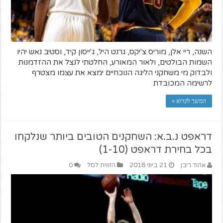
השנה, ריי אלן, מוריס צ'יקס, גרנט היל, ג'ייסון קיד, וסטיב נאש יהיו
השמות הבולטים, ולאור המאורע, החלטתי לנצל את ההזדמנות
ולבדוק מי משחקני הליגה הנוכחיים ימצא את עצמו מצטרף
לרשימה המכובדת
המשך לקרוא »
דראפט נ.ב.א: השחקנים הטובים ביותר שנלקחו
בכל בחירת דראפט (1-10)
אהוד ריבן
21 ביוני 2018
הזווית לסל
0