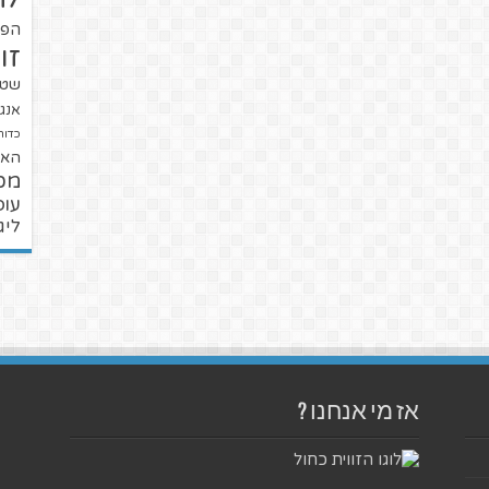
הפו
זו
שטנ
אנגל
כדור
האל
מכ
עופ
ליג
אז מי אנחנו ?