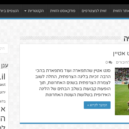
ר הזווית
זווית למצטרפים
פודקאסט הזווית
הקטגוריות
הנצפים ביות
ה
אטיין
לחיבורים
0
ענן 
סנט אטיין שהתפארה ועוד מתפארת בהכי
il
הרבה זכיות בליגה הצרפתית, החלה לשוב
לצמרת הצרפתית בשנים האחרונות, תוך
ast
הופעות קבועות בשלב הבתים של הליגה
ירו
האירופית בשלושת העונות האחרונות
בלוג
המשך לקרוא »
או
הז
לח