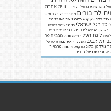
הזווית לסל
זווית אחרת
על באר שבע
הפועל תל אביב
וית לחיבורים
טמיר זוארץ בלוג
יוחאי
צלר בלוג
כדורגל אירופאי
כדורגל
יורגן קלופ
כדורגל ישראלי
י
כדורגל עולמי
כדורסל
ליברפול
ליגת
ליגה אנגלית
סל ישראלי
לה ליגה
ליגת העל
מכבי חיפה
ופות
מונדיאל 2018
בי תל אביב
נבחרת ישראל
מנצ'סטר יונייטד
ר גולדמן בלוג
פרמייר
פודקאסט הזווית
ריאל מדריד
רועי זגה בלוג