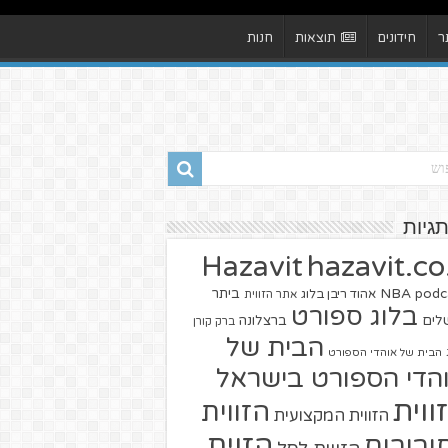
ר
חידונים
תוצאות
חנות
תגיות
hazavit.co.
Hazavit
NBA
podc
ביתר
אהוד ריבן בלוג
אתר הזווית
בלוג ספורט
שלים
ברצלונה
ברק קורן
הבית של
הבית של אוהדי הספורט
הדי הספורט בישראל
ווית
הזווית
הזווית המקצועית
הזוית
יבורים