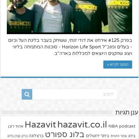
בפרק #125 אירחנו את דודי זנתי, ששיחק בעבר בליגת העל וכיום
- בעלים ומנכ"ל Horizon Life Sport - סוכנות המתמחה בליווי
ויצוג שחקנים היוצאים למכללות בארה"ב.
המשך לקרוא »
ענן תגיות
hazavit.co.il
Hazavit
NBA
podcast
אהוד ריבן
בלוג ספורט
ביתר ירושלים
ברצלונה
בלוג
אתר הזווית
ברק קורן בלוג