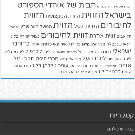
הבית של אוהדי הספורט
הבית של אוהדי הספורט
הזווית
הזווית
בישראל
הזווית המקצועית
הזוית
לחיבורים
הזווית לסל
הפועל באר שבע
הפועל
זווית לחיבורים
זווית אחרת
טמיר זוארץ בלוג
תל אביב
כדורגל
יוחאי שטנצלר בלוג
כדורגל אירופאי
כדורגל אנגלי
יורגן קלופ
ישראלי
ליברפול
ליגה אנגלית
כדורגל עולמי
כדורסל
כדורסל ישראלי
לה ליגה
ליגת העל
מכבי תל
מכבי חיפה
ליגת האלופות
מונדיאל 2018
אביב
עופר גולדמן בלוג
פודקאסט
נבחרת ישראל
מנצ'סטר יונייטד
פרמייר ליג
הזווית
ריאל מדריד
רועי זגה בלוג
קטגוריות
במגרש שלהם