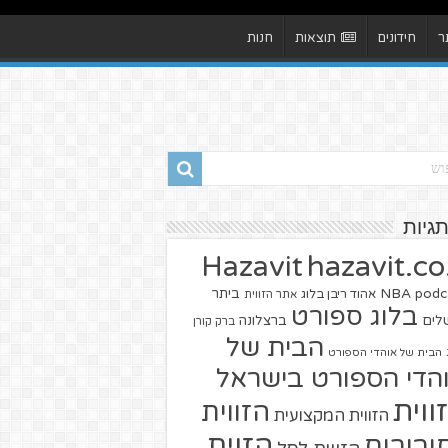
ר
חידונים
תוצאות
חנות
תגיות
hazavit.co.
Hazavit
NBA
podc
ביתר
אהוד ריבן בלוג
אתר הזווית
בלוג ספורט
שלים
ברצלונה
ברק קורן
הבית של
הבית של אוהדי הספורט
הדי הספורט בישראל
ווית
הזווית
הזווית המקצועית
הזוית
יבורים