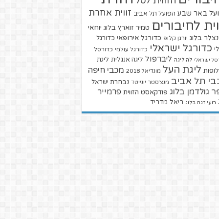
הזווית לסל
זווית אחרת
על באר שבע
הפועל תל אביב
וית לחיבורים
טמיר זוארץ בלוג
יוחאי
צלר בלוג
כדורגל אירופאי
כדורגל
יורגן קלופ
כדורגל ישראלי
י
כדורגל עולמי
כדורסל
ליברפול
ליגת
ליגה אנגלית
סל ישראלי
לה ליגה
ליגת העל
מכבי חיפה
ופות
מונדיאל 2018
בי תל אביב
נבחרת ישראל
מנצ'סטר יונייטד
ר גולדמן בלוג
פרמייר
פודקאסט הזווית
ריאל מדריד
רועי זגה בלוג