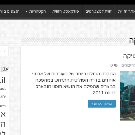
ר הזווית
זווית למצטרפים
פודקאסט הזווית
הקטגוריות
הנצפים ביות
ה
טיקה
לחיבורים
0
ענן 
המקרה הבולט ביותר של מעורבות של ארגוני
il
אוהדים בזירה הפוליטית התרחש במהפכה
במצרים שהפילה את הנשיא חוסני מובארכ
ast
בשנת 2011.
ירו
המשך לקרוא »
בלוג
או
הז
לח