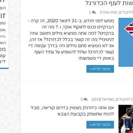
שות לענף הכדורגל
הפו
לחיבורים
,
זווית אחרת
1
זו
ממש לפני חודש, ב-31 לינואר 2020, זה קרה -
שטנ
הברקזיט נכנס לתוקף! אוקיי, ו..? מה זה
אנגל
ברקזיט? למה אתה ממציא מילים וחושב שזה
כדור
לגיטימי? מה זה קשור בכלל לכדורגל? אז זהו,
האל
אני לא ממציא סתם מילים וזה בדרך עקיפה דיי
מכ
קשור לכדורגל ועלול להשפיע על עתיד הענף
עופ
באופן דיי משמעותי.
ליג
המשך לקרוא »
ת לחיבורים
,
מונדיאל 2018
0
אם אתה כדורגלן מצטיין בדרום קוריאה, סביר
להניח שתשחק בקבוצת הצבא
המשך לקרוא »