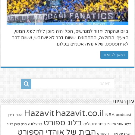
ביום שהקהל יחזור למגרשים, הכל יהיה מוכן לילה לפני. המנוי,
הצעיף, החולצה, התחתונים. ששום דבר לא ישתבש, ששום דבר
לא יתפספס, שלא נהיה אשמים בכלום.
המשך לקרוא »
ענן תגיות
hazavit.co.il
Hazavit
NBA
podcast
אהוד ריבן
בלוג ספורט
ביתר ירושלים
ברצלונה
בלוג
אתר הזווית
ברק קורן בלוג
הבית של אוהדי הספורט
הבית של אוהדי הספורט