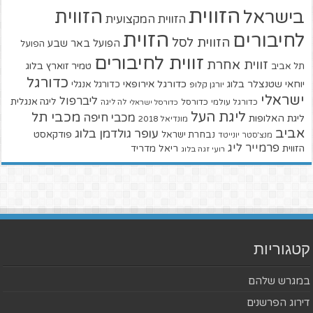
הזווית
הזווית
בישראל
הזווית המקצועית
הזוית
לחיבורים
הזווית לסל
הפועל באר שבע
הפועל
זווית לחיבורים
זווית אחרת
טמיר זוארץ בלוג
תל אביב
כדורגל
יוחאי שטנצלר בלוג
כדורגל אירופאי
כדורגל אנגלי
יורגן קלופ
ישראלי
ליברפול
ליגה אנגלית
כדורגל עולמי
כדורסל
כדורסל ישראלי
לה ליגה
ליגת העל
מכבי תל
מכבי חיפה
ליגת האלופות
מונדיאל 2018
אביב
עופר גולדמן בלוג
פודקאסט
נבחרת ישראל
מנצ'סטר יונייטד
פרמייר ליג
הזווית
ריאל מדריד
רועי זגה בלוג
קטגוריות
במגרש שלהם
דירוג הפרשנים