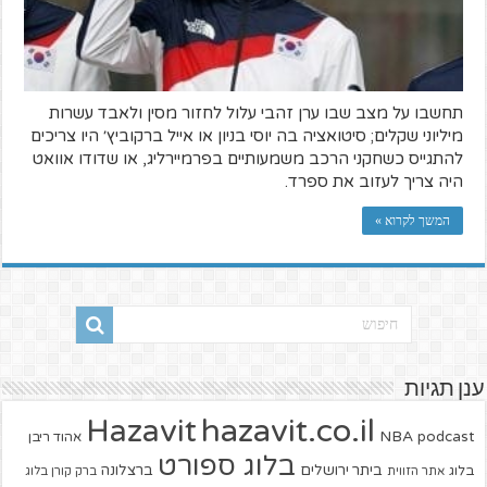
תחשבו על מצב שבו ערן זהבי עלול לחזור מסין ולאבד עשרות
מיליוני שקלים; סיטואציה בה יוסי בניון או אייל ברקוביץ׳ היו צריכים
להתגייס כשחקני הרכב משמעותיים בפרמיירליג, או שדודו אוואט
היה צריך לעזוב את ספרד.
המשך לקרוא »
ענן תגיות
hazavit.co.il
Hazavit
NBA
podcast
אהוד ריבן
בלוג ספורט
ביתר ירושלים
ברצלונה
בלוג
אתר הזווית
ברק קורן בלוג