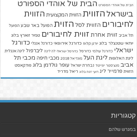
הבית של אוהדי הספורט
הבית של אוהדי הספורט
הזווית
הזווית
בישראל
הזווית המקצועית
הזוית
לחיבורים
הזווית לסל
הפועל באר שבע
הפועל
זווית לחיבורים
זווית אחרת
טמיר זוארץ בלוג
תל אביב
כדורגל
יוחאי שטנצלר בלוג
כדורגל אירופאי
כדורגל אנגלי
יורגן קלופ
ישראלי
ליברפול
ליגה אנגלית
כדורגל עולמי
כדורסל
כדורסל ישראלי
לה ליגה
ליגת העל
מכבי תל
מכבי חיפה
ליגת האלופות
מונדיאל 2018
אביב
עופר גולדמן בלוג
פודקאסט
נבחרת ישראל
מנצ'סטר יונייטד
פרמייר ליג
הזווית
ריאל מדריד
רועי זגה בלוג
קטגוריות
במגרש שלהם