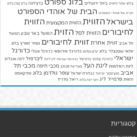
בלוג ספורט
ביתר ירושלים
ברצלונה
בלוג
אתר הזווית
ברק קורן בלוג
הבית של אוהדי הספורט
הבית של אוהדי הספורט
הזווית
הזווית
בישראל
הזווית המקצועית
הזוית
לחיבורים
הזווית לסל
הפועל באר שבע
הפועל
זווית לחיבורים
זווית אחרת
טמיר זוארץ בלוג
תל אביב
כדורגל
יוחאי שטנצלר בלוג
כדורגל אירופאי
כדורגל אנגלי
יורגן קלופ
ישראלי
ליברפול
ליגה אנגלית
כדורגל עולמי
כדורסל
כדורסל ישראלי
לה ליגה
ליגת העל
מכבי תל
מכבי חיפה
ליגת האלופות
מונדיאל 2018
אביב
עופר גולדמן בלוג
פודקאסט
נבחרת ישראל
מנצ'סטר יונייטד
פרמייר ליג
הזווית
ריאל מדריד
רועי זגה בלוג
קטגוריות