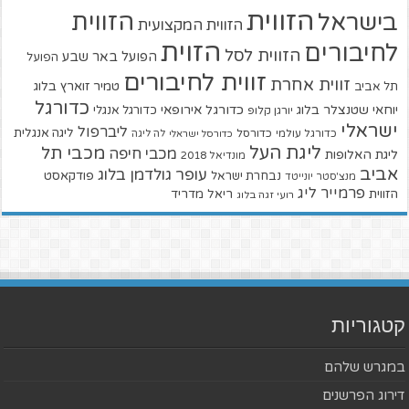
הזווית
הזווית
בישראל
הזווית המקצועית
הזוית
לחיבורים
הזווית לסל
הפועל באר שבע
הפועל
זווית לחיבורים
זווית אחרת
טמיר זוארץ בלוג
תל אביב
כדורגל
יוחאי שטנצלר בלוג
כדורגל אירופאי
כדורגל אנגלי
יורגן קלופ
ישראלי
ליברפול
ליגה אנגלית
כדורגל עולמי
כדורסל
כדורסל ישראלי
לה ליגה
ליגת העל
מכבי תל
מכבי חיפה
ליגת האלופות
מונדיאל 2018
אביב
עופר גולדמן בלוג
פודקאסט
נבחרת ישראל
מנצ'סטר יונייטד
פרמייר ליג
הזווית
ריאל מדריד
רועי זגה בלוג
קטגוריות
במגרש שלהם
דירוג הפרשנים