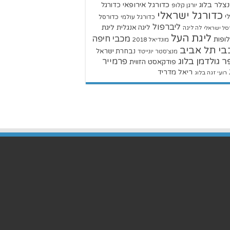
צלר בלוג
כדורגל אירופאי
כדורגל
יורגן קלופ
כדורגל ישראלי
י
כדורגל עולמי
כדורסל
ליברפול
ליגת
ליגה אנגלית
סל ישראלי
לה ליגה
ליגת העל
מכבי חיפה
ופות
מונדיאל 2018
בי תל אביב
נבחרת ישראל
מנצ'סטר יונייטד
ר גולדמן בלוג
פרמייר
פודקאסט הזווית
ריאל מדריד
רועי זגה בלוג