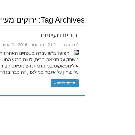
Tag Archives:
ירוקים מעיי
ירוקים מעייפות
דר פלדמן
21 בספטמבר 2016
הזווית 
הפועל ב"ש עברה בשנתיים האחרונות 
משחק על תוצאה בבית, לנצח ברגע החשוב 
אולימפיאקוס במוקדמות הצ'מפיונס הם ר
על נצחון על אינטר במילאנו, זה כבר בגד
המשך לקרוא »