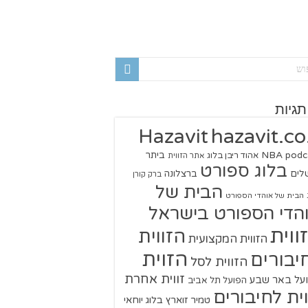
תגיות
hazavit.co.
Hazavit
NBA
podc
ביתר
אהוד ריבן בלוג
אתר הזווית
בלוג ספורט
שלים
ברצלונה
ברק קורן
הבית של
הבית של אוהדי הספורט
הדי הספורט בישראל
ווית
הזווית
הזווית המקצועית
הזוית
יבורים
הזווית לסל
זווית אחרת
על באר שבע
הפועל תל אביב
וית לחיבורים
טמיר זוארץ בלוג
יוחאי