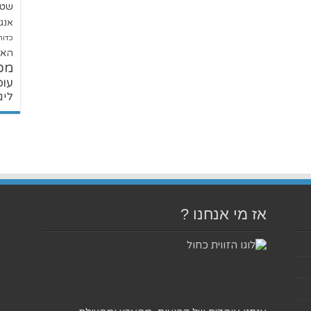
שטנ
אנגל
כדור
האל
מכ
עופ
ליג
אז מי אנחנו ?