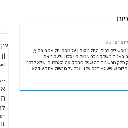
פות
לחיבורים
0
ענן 
מכשולים רבים. החל מנצחון על מכבי תל אביב בחוץ,
il
באמת משחק מכריע מול בני סכנין ולעבור את
ק חלק מרשימת ההישגים מהתקופה האחרונה. שלא לדבר
ast
ר חלום שאיש לא חלם עליו. אבל על מכשול אחד עוד לא …
ירו
בלוג
או
הז
לח
הפו
זו