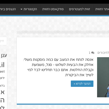
ר הזווית
זווית למצטרפים
פודקאסט הזווית
הקטגוריות
הנצפים ביות
לחיבורים
1
ענן 
אנסה לנתח את המצב עם כמה מסקנות משלי.
il
אחלק את הבעיות לשלוש - סגל, משמעת
וקבלת החלטות. אתם כבר תחליטו לבד למי
ast
לשייך את הביקורת.
ירו
המשך לקרוא »
בלוג
או
הז
לח