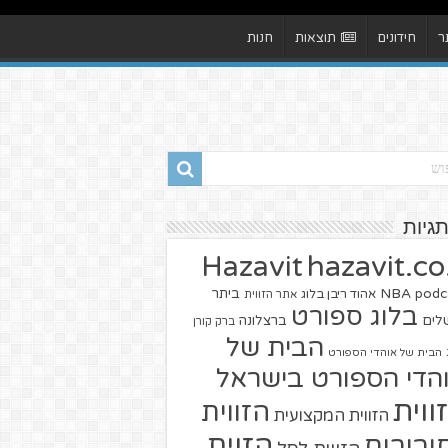
ר
חידונים
תוצאות
חנות
תגיות
hazavit.co.
Hazavit
NBA
podc
ביתר
אהוד ריבן בלוג
אתר הזווית
בלוג ספורט
שלים
ברצלונה
ברק קורן
הבית של
הבית של אוהדי הספורט
הדי הספורט בישראל
ווית
הזווית
הזווית המקצועית
הזוית
יבורים