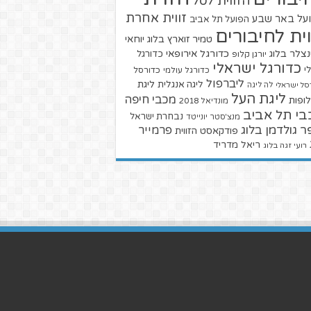
הזווית לסל
זווית אחרת
על באר שבע
הפועל תל אביב
וית לחיבורים
טמיר זוארץ בלוג
יוחאי
צלר בלוג
כדורגל אירופאי
כדורגל
יורגן קלופ
כדורגל ישראלי
י
כדורגל עולמי
כדורסל
ליברפול
ליגת
ליגה אנגלית
סל ישראלי
לה ליגה
ליגת העל
מכבי חיפה
ופות
מונדיאל 2018
בי תל אביב
נבחרת ישראל
מנצ'סטר יונייטד
ר גולדמן בלוג
פרמייר
פודקאסט הזווית
ריאל מדריד
רועי זגה בלוג