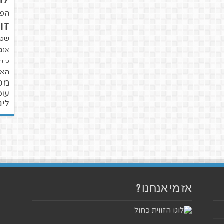
הפו
זו
שטנ
אנגל
כדור
האל
מכ
עופ
ליג
אז מי אנחנו ?