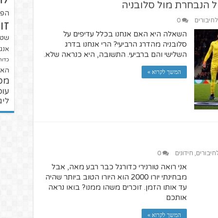
של הנבחרת מול סלובניה
הפו
לחיבורים
0
זו
השאלה היא האם אנחנו בכלל עדיפים על
שטנ
סלובניה מהדרג הרביעי? הרי אנחנו בדרג
אנגל
השלישי והם ברביעי. התשובה, היא כנראה שלא.
כדור
האל
המשך לקרוא »
מכ
עופ
ליג
לחיבורים
,
חידונים
0
אני רואה טורנירי כדורגל כבר רבע מאה, אבל
מבחינתי יורו 2000 הוא היורו הטוב ביותר שהיה
עד אותו הזמן. זוכרים משהו ממנו? בואו נראה
אותכם
המשך לקרוא »