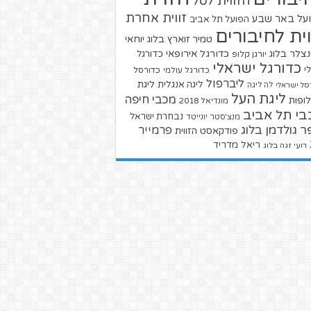
הזווית לסל
זווית אחרת
על באר שבע
הפועל תל אביב
וית לחיבורים
טמיר זוארץ בלוג
יוחאי
צלר בלוג
כדורגל אירופאי
כדורגל
יורגן קלופ
כדורגל ישראלי
י
כדורגל עולמי
כדורסל
ליברפול
ליגת
ליגה אנגלית
סל ישראלי
לה ליגה
ליגת העל
מכבי חיפה
ופות
מונדיאל 2018
בי תל אביב
נבחרת ישראל
מנצ'סטר יונייטד
ר גולדמן בלוג
פרמייר
פודקאסט הזווית
ריאל מדריד
רועי זגה בלוג