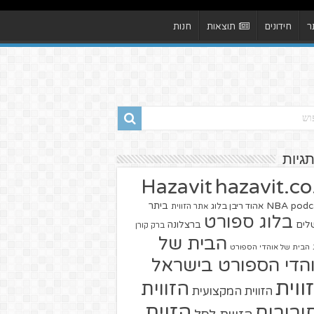
ר
חידונים
תוצאות
חנות
תגיות
hazavit.co.
Hazavit
NBA
podc
ביתר
אהוד ריבן בלוג
אתר הזווית
בלוג ספורט
שלים
ברצלונה
ברק קורן
הבית של
הבית של אוהדי הספורט
הדי הספורט בישראל
ווית
הזווית
הזווית המקצועית
הזוית
יבורים