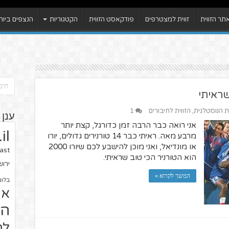
ר הזווית
זווית למצטרפים
פודקאסט הזווית
הקטגוריות
הנצפים ביות
ית הנוסטלגית
,
הזווית לחיבורים
1
ענן 
אני רואה כבר הרבה זמן כדורגל, קצת יותר
il
מרבע מאה. ראיתי כבר 14 טורנירים גדולים, יורו
או מונדיאל, ואני מוכן להישבע לכם שיורו 2000
ast
הוא הטורניר הכי טוב שראיתי.
ירו
המשך לקרוא »
בלוג
או
הז
לח