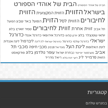
הבית של אוהדי הספורט
הבית של אוהדי הספורט
הזווית
הזווית
בישראל
הזווית המקצועית
הזוית
לחיבורים
הזווית לסל
הפועל באר שבע
הפועל
זווית לחיבורים
זווית אחרת
טמיר זוארץ בלוג
תל אביב
כדורגל
יוחאי שטנצלר בלוג
כדורגל אירופאי
כדורגל אנגלי
יורגן קלופ
ישראלי
ליברפול
ליגה אנגלית
כדורגל עולמי
כדורסל
כדורסל ישראלי
לה ליגה
ליגת העל
מכבי תל
מכבי חיפה
ליגת האלופות
מונדיאל 2018
אביב
עופר גולדמן בלוג
פודקאסט
נבחרת ישראל
מנצ'סטר יונייטד
פרמייר ליג
הזווית
ריאל מדריד
רועי זגה בלוג
קטגוריות
במגרש שלהם