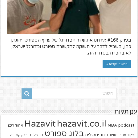
בפרק #166 אירחנו את שדר הכדורגל של ערוץ הספורט, יהונתן
כהן, בשביל לדבר על תשוקה לתקשורת ספורט וכדורגל ישראלי,
לא בהכרח בסדר הזה.
המשך לקרוא »
ענן תגיות
hazavit.co.il
Hazavit
NBA
podcast
אהוד ריבן
בלוג ספורט
ביתר ירושלים
ברצלונה
בלוג
אתר הזווית
ברק קורן בלוג