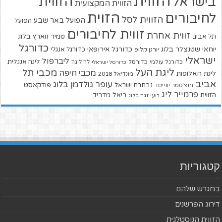
הזווית
הזווית
בישראל
הזווית המקצועית
הזוית
לחיבורים
הזווית לסל
הפועל באר שבע
הפועל
זווית לחיבורים
זווית אחרת
טמיר זוארץ בלוג
תל אביב
כדורגל
יוחאי שטנצלר בלוג
כדורגל אירופאי
כדורגל אנגלי
יורגן קלופ
ישראלי
ליברפול
ליגה אנגלית
כדורגל עולמי
כדורסל
כדורסל ישראלי
לה ליגה
ליגת העל
מכבי תל
מכבי חיפה
ליגת האלופות
מונדיאל 2018
אביב
עופר גולדמן בלוג
פודקאסט
נבחרת ישראל
מנצ'סטר יונייטד
פרמייר ליג
הזווית
ריאל מדריד
רועי זגה בלוג
קטגוריות
במגרש שלהם
דירוג הפרשנים
הזווית הנוסטלגית