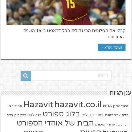
קבלו את הפלופים הכי גדולים בכל דראפט ב-15 השנים
האחרונות:
המשך לקרוא »
ענן תגיות
hazavit.co.il
Hazavit
NBA
podcast
אהוד ריבן
בלוג ספורט
ביתר ירושלים
ברצלונה
בלוג
אתר הזווית
ברק קורן בלוג
הבית של אוהדי הספורט
הבית של אוהדי הספורט