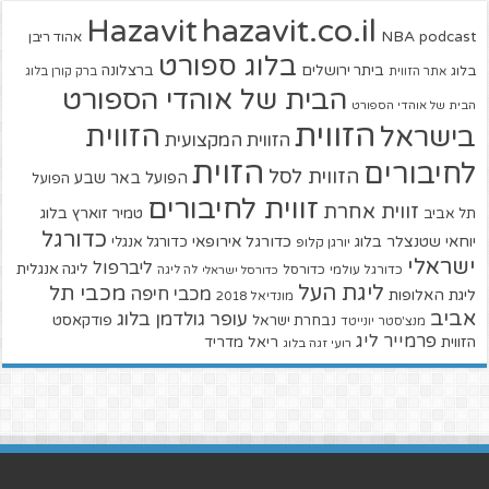
hazavit.co.il
Hazavit
NBA
podcast
אהוד ריבן
בלוג ספורט
ביתר ירושלים
ברצלונה
בלוג
אתר הזווית
ברק קורן בלוג
הבית של אוהדי הספורט
הבית של אוהדי הספורט
הזווית
הזווית
בישראל
הזווית המקצועית
הזוית
לחיבורים
הזווית לסל
הפועל באר שבע
הפועל
זווית לחיבורים
זווית אחרת
טמיר זוארץ בלוג
תל אביב
כדורגל
יוחאי שטנצלר בלוג
כדורגל אירופאי
כדורגל אנגלי
יורגן קלופ
ישראלי
ליברפול
ליגה אנגלית
כדורגל עולמי
כדורסל
כדורסל ישראלי
לה ליגה
ליגת העל
מכבי תל
מכבי חיפה
ליגת האלופות
מונדיאל 2018
אביב
עופר גולדמן בלוג
פודקאסט
נבחרת ישראל
מנצ'סטר יונייטד
פרמייר ליג
הזווית
ריאל מדריד
רועי זגה בלוג