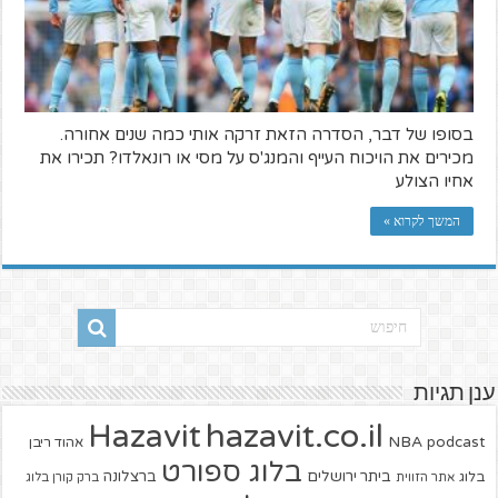
בסופו של דבר, הסדרה הזאת זרקה אותי כמה שנים אחורה.
מכירים את הויכוח העייף והמנג'ס על מסי או רונאלדו? תכירו את
אחיו הצולע
המשך לקרוא »
ענן תגיות
hazavit.co.il
Hazavit
NBA
podcast
אהוד ריבן
בלוג ספורט
ביתר ירושלים
ברצלונה
בלוג
אתר הזווית
ברק קורן בלוג