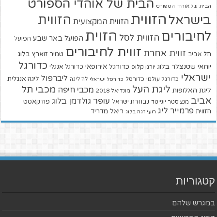
הבית של אוהדי הספורט
הבית של אוהדי הספורט
הזווית
הזווית
בישראל
הזווית המקצועית
הזוית
לחיבורים
הזווית לסל
הפועל באר שבע
הפועל
זווית לחיבורים
זווית אחרת
טמיר זוארץ בלוג
תל אביב
כדורגל
יוחאי שטנצלר בלוג
כדורגל אירופאי
כדורגל אנגלי
יורגן קלופ
ישראלי
ליברפול
ליגה אנגלית
כדורגל עולמי
כדורסל
כדורסל ישראלי
לה ליגה
ליגת העל
מכבי תל
מכבי חיפה
ליגת האלופות
מונדיאל 2018
אביב
עופר גולדמן בלוג
פודקאסט
נבחרת ישראל
מנצ'סטר יונייטד
פרמייר ליג
הזווית
ריאל מדריד
רועי זגה בלוג
קטגוריות
במגרש שלהם