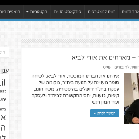
ר הזווית
זווית למצטרפים
פודקאסט הזווית
הקטגוריות
הנצפים ביות
זווית לחיבורים
0
ענן 
אירחנו את חברינו המוכשר, אורי לביא, לשיחה
il
סופר מעניינת על תנועת בית"ר, מקומה של
עסקת בית"ר ירושלים בהיסטוריה, משה חוגג,
ast
קיפוח, גזענות, יחס התקשורת לבית"ר ולעסקה
ירו
ועוד המון רגש
בלוג
המשך לקרוא »
או
הז
לח