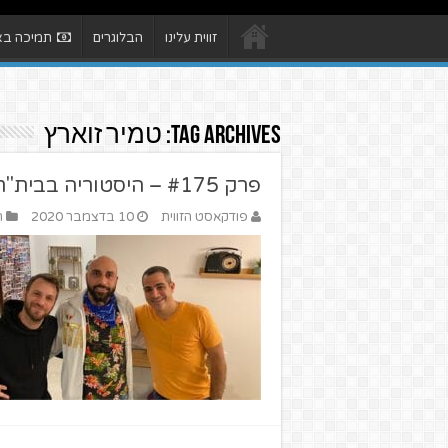
זווית עלינו
הבלוגרים
תמיכה באת
Tag Archives:
טמיר זוארץ
פרק #175 – היסטוריה בבית"ר – מארחים את אורי לביא
פודקאסט הזווית
10 בדצמבר 2020
ה