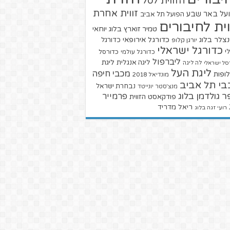
הזווית לסל
זווית אחרת
על באר שבע
הפועל תל אביב
וית לחיבורים
טמיר זוארץ בלוג
יוחאי
צלר בלוג
כדורגל אירופאי
כדורגל
יורגן קלופ
כדורגל ישראלי
י
כדורגל עולמי
כדורסל
ליברפול
ליגת
ליגה אנגלית
סל ישראלי
לה ליגה
ליגת העל
מכבי חיפה
ופות
מונדיאל 2018
בי תל אביב
נבחרת ישראל
מנצ'סטר יונייטד
ר גולדמן בלוג
פרמייר
פודקאסט הזווית
ריאל מדריד
רועי זגה בלוג