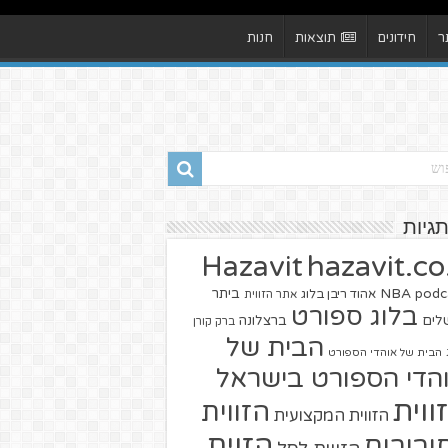
ר
חידונים
תוצאות
חנות
תגיות
hazavit.co.
Hazavit
NBA
podc
ביתר
אהוד ריבן בלוג
אתר הזווית
בלוג ספורט
שלים
ברצלונה
ברק קורן
הבית של
הבית של אוהדי הספורט
הדי הספורט בישראל
ווית
הזווית
הזווית המקצועית
הזוית
יבורים