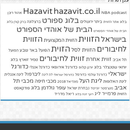
ענן תגיות
hazavit.co.il
Hazavit
NBA
podcast
אהוד ריבן
בלוג ספורט
ביתר ירושלים
ברצלונה
בלוג
אתר הזווית
ברק קורן בלוג
הבית של אוהדי הספורט
הבית של אוהדי הספורט
הזווית
הזווית
בישראל
הזווית המקצועית
הזוית
לחיבורים
הזווית לסל
הפועל באר שבע
הפועל
זווית לחיבורים
זווית אחרת
טמיר זוארץ בלוג
תל אביב
כדורגל
יוחאי שטנצלר בלוג
כדורגל אירופאי
כדורגל אנגלי
יורגן קלופ
ישראלי
ליברפול
ליגה אנגלית
כדורגל עולמי
כדורסל
כדורסל ישראלי
לה ליגה
ליגת העל
מכבי תל
מכבי חיפה
ליגת האלופות
מונדיאל 2018
אביב
עופר גולדמן בלוג
פודקאסט
נבחרת ישראל
מנצ'סטר יונייטד
פרמייר ליג
הזווית
ריאל מדריד
רועי זגה בלוג