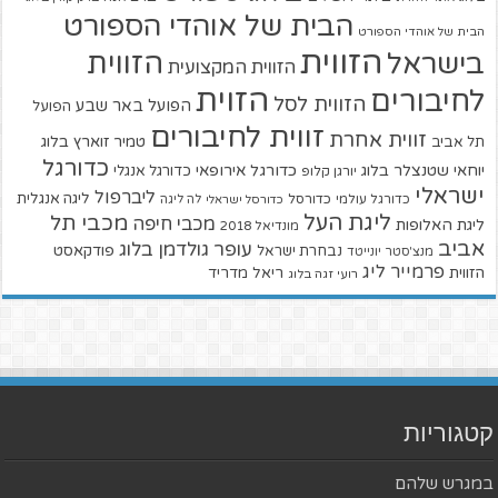
הבית של אוהדי הספורט
הבית של אוהדי הספורט
הזווית
הזווית
בישראל
הזווית המקצועית
הזוית
לחיבורים
הזווית לסל
הפועל באר שבע
הפועל
זווית לחיבורים
זווית אחרת
טמיר זוארץ בלוג
תל אביב
כדורגל
יוחאי שטנצלר בלוג
כדורגל אירופאי
כדורגל אנגלי
יורגן קלופ
ישראלי
ליברפול
ליגה אנגלית
כדורגל עולמי
כדורסל
כדורסל ישראלי
לה ליגה
ליגת העל
מכבי תל
מכבי חיפה
ליגת האלופות
מונדיאל 2018
אביב
עופר גולדמן בלוג
פודקאסט
נבחרת ישראל
מנצ'סטר יונייטד
פרמייר ליג
הזווית
ריאל מדריד
רועי זגה בלוג
קטגוריות
במגרש שלהם