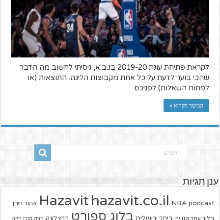
לקראת פתיחת עונת 2019-20 בנ.ב.א, ניסיתי לחשוב מה הדבר
שהכי בוער לדעת על כל אחת מקבוצות הליגה. התוצאות (או
לפחות השאלות) לפניכם
המשך לקרוא »
ענן תגיות
hazavit.co.il
Hazavit
NBA
podcast
אהוד ריבן
בלוג ספורט
ביתר ירושלים
ברצלונה
בלוג
אתר הזווית
ברק קורן בלוג