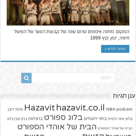
המקום: מחנה אימונים טרום עונה של קבוצת הנוער של הפועל
חיפה, זמן :קיץ 1999
המשך לקרוא »
ענן תגיות
hazavit.co.il
Hazavit
NBA
podcast
אהוד ריבן
בלוג ספורט
ביתר ירושלים
ברצלונה
בלוג
אתר הזווית
ברק קורן בלוג
הבית של אוהדי הספורט
הבית של אוהדי הספורט