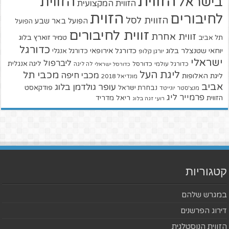
הזווית
הזווית
בישראל
הזווית המקצועית
הזוית
לחיבורים
הזווית לסל
הפועל באר שבע
הפועל
זווית לחיבורים
זווית אחרת
טמיר זוארץ בלוג
תל אביב
כדורגל
יוחאי שטנצלר בלוג
כדורגל אירופאי
כדורגל אנגלי
יורגן קלופ
ישראלי
ליברפול
ליגה אנגלית
כדורגל עולמי
כדורסל
כדורסל ישראלי
לה ליגה
ליגת העל
מכבי תל
מכבי חיפה
ליגת האלופות
מונדיאל 2018
אביב
עופר גולדמן בלוג
פודקאסט
נבחרת ישראל
מנצ'סטר יונייטד
פרמייר ליג
הזווית
ריאל מדריד
רועי זגה בלוג
קטגוריות
במגרש שלהם
דירוג הפרשנים
הזווית הנוסטלגית