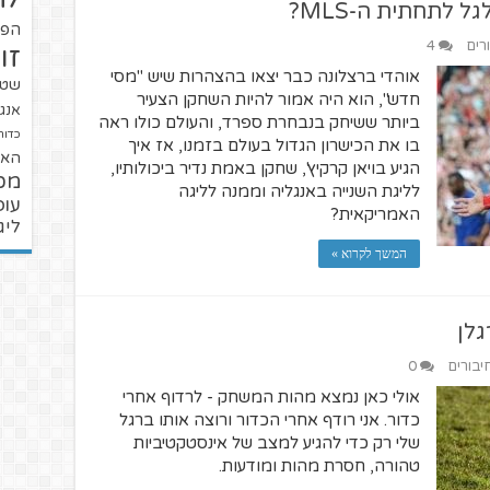
 לתחתית ה-MLS?
הפו
רים
4
זו
אוהדי ברצלונה כבר יצאו בהצהרות שיש "מסי
שטנ
חדש", הוא היה אמור להיות השחקן הצעיר
אנגל
ביותר ששיחק בנבחרת ספרד, והעולם כולו ראה
כדור
בו את הכישרון הגדול בעולם בזמנו, אז איך
האל
הגיע בויאן קרקיץ', שחקן באמת נדיר ביכולותיו,
מכ
לליגת השנייה באנגליה וממנה לליגה
עופ
האמריקאית?
ליג
המשך לקרוא »
גלן
יבורים
0
אולי כאן נמצא מהות המשחק - לרדוף אחרי
כדור. אני רודף אחרי הכדור ורוצה אותו ברגל
שלי רק כדי להגיע למצב של אינסטקטיביות
טהורה, חסרת מהות ומודעות.