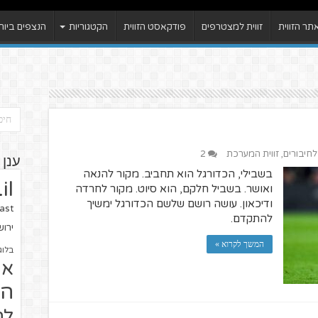
ר הזווית
זווית למצטרפים
פודקאסט הזווית
הקטגוריות
הנצפים ביות
לחיבורים
,
זווית המערכת
2
ענן 
בשבילי, הכדורגל הוא תחביב. מקור להנאה
il
ואושר. בשביל חלקם, הוא סיוט. מקור לחרדה
ודיכאון. עושה רושם שלשם הכדורגל ימשיך
ast
להתקדם.
ירו
המשך לקרוא »
בלוג
או
הז
לח