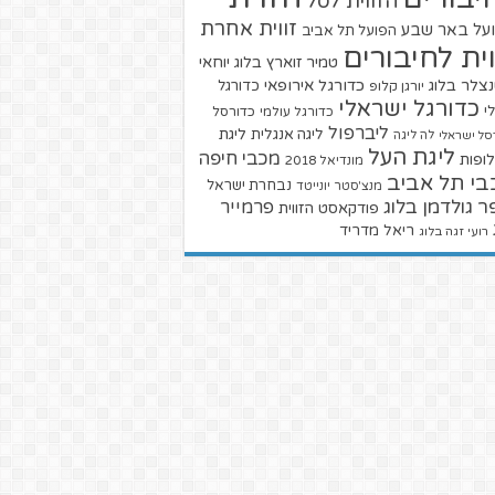
הזווית לסל
זווית אחרת
על באר שבע
הפועל תל אביב
וית לחיבורים
טמיר זוארץ בלוג
יוחאי
צלר בלוג
כדורגל אירופאי
כדורגל
יורגן קלופ
כדורגל ישראלי
י
כדורגל עולמי
כדורסל
ליברפול
ליגת
ליגה אנגלית
סל ישראלי
לה ליגה
ליגת העל
מכבי חיפה
ופות
מונדיאל 2018
בי תל אביב
נבחרת ישראל
מנצ'סטר יונייטד
ר גולדמן בלוג
פרמייר
פודקאסט הזווית
ריאל מדריד
רועי זגה בלוג