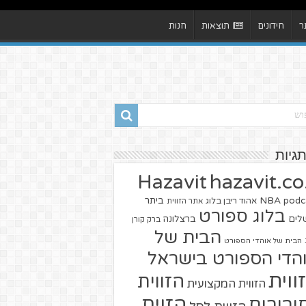
ר
חידונים
תוצאות
חנות
תגיות
hazavit.co.
Hazavit
NBA
podc
ביתר
אהוד ריבן בלוג
אתר הזווית
בלוג ספורט
שלים
ברצלונה
ברק קורן
הבית של
הבית של אוהדי הספורט
הדי הספורט בישראל
ווית
הזווית
הזווית המקצועית
הזוית
יבורים