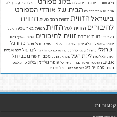
בלוג ספורט
ביתר ירושלים
ברצלונה
בלוג
אתר הזווית
ברק קורן בלוג
הבית של אוהדי הספורט
הבית של אוהדי הספורט
הזווית
הזווית
בישראל
הזווית המקצועית
הזוית
לחיבורים
הזווית לסל
הפועל באר שבע
הפועל
זווית לחיבורים
זווית אחרת
טמיר זוארץ בלוג
תל אביב
כדורגל
יוחאי שטנצלר בלוג
כדורגל אירופאי
כדורגל אנגלי
יורגן קלופ
ישראלי
ליברפול
ליגה אנגלית
כדורגל עולמי
כדורסל
כדורסל ישראלי
לה ליגה
ליגת העל
מכבי תל
מכבי חיפה
ליגת האלופות
מונדיאל 2018
אביב
עופר גולדמן בלוג
פודקאסט
נבחרת ישראל
מנצ'סטר יונייטד
פרמייר ליג
הזווית
ריאל מדריד
רועי זגה בלוג
קטגוריות