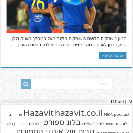
המון משחקים חלשים משוחקים בליגת העל במהלך העונה ולכן
הגיע הזמן לערוך כמה שינויים בליגה שישתלמו בטווח הארוך
המשך לקרוא »
ענן תגיות
hazavit.co.il
Hazavit
NBA
podcast
אהוד ריבן
בלוג ספורט
ביתר ירושלים
ברצלונה
בלוג
אתר הזווית
ברק קורן בלוג
הבית של אוהדי הספורט