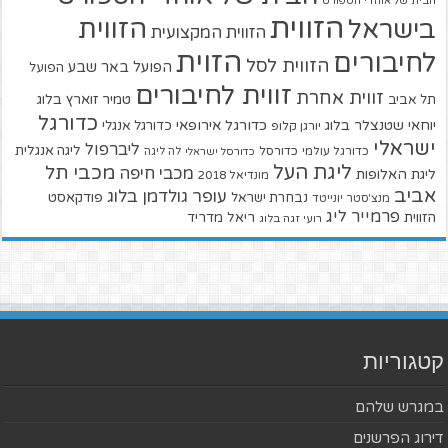
הבית של אוהדי הספורט
הזווית
הזווית
בישראל
הזווית המקצועית
הזוית
לחיבורים
הזווית לסל
הפועל באר שבע
הפועל
זווית לחיבורים
זווית אחרת
טמיר זוארץ בלוג
תל אביב
כדורגל
יוחאי שטנצלר בלוג
כדורגל אירופאי
כדורגל אנגלי
יורגן קלופ
ישראלי
ליברפול
ליגה אנגלית
כדורגל עולמי
כדורסל
כדורסל ישראלי
לה ליגה
ליגת העל
מכבי תל
מכבי חיפה
ליגת האלופות
מונדיאל 2018
אביב
עופר גולדמן בלוג
פודקאסט
נבחרת ישראל
מנצ'סטר יונייטד
פרמייר ליג
הזווית
ריאל מדריד
רועי זגה בלוג
קטגוריות
במגרש שלהם
דירוג הפרשנים